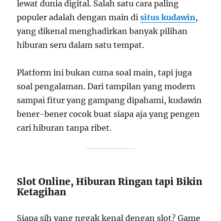
lewat dunia digital. Salah satu cara paling
populer adalah dengan main di
situs kudawin
,
yang dikenal menghadirkan banyak pilihan
hiburan seru dalam satu tempat.
Platform ini bukan cuma soal main, tapi juga
soal pengalaman. Dari tampilan yang modern
sampai fitur yang gampang dipahami, kudawin
bener-bener cocok buat siapa aja yang pengen
cari hiburan tanpa ribet.
Slot Online, Hiburan Ringan tapi Bikin
Ketagihan
Siapa sih yang nggak kenal dengan slot? Game