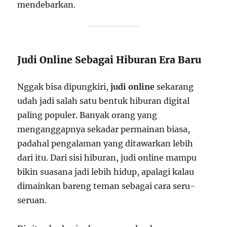
mendebarkan.
Judi Online Sebagai Hiburan Era Baru
Nggak bisa dipungkiri,
judi online
sekarang
udah jadi salah satu bentuk hiburan digital
paling populer. Banyak orang yang
menganggapnya sekadar permainan biasa,
padahal pengalaman yang ditawarkan lebih
dari itu. Dari sisi hiburan, judi online mampu
bikin suasana jadi lebih hidup, apalagi kalau
dimainkan bareng teman sebagai cara seru-
seruan.