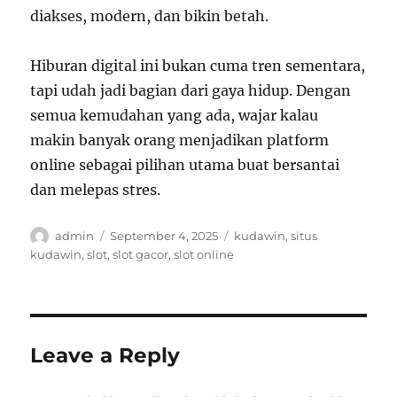
diakses, modern, dan bikin betah.
Hiburan digital ini bukan cuma tren sementara,
tapi udah jadi bagian dari gaya hidup. Dengan
semua kemudahan yang ada, wajar kalau
makin banyak orang menjadikan platform
online sebagai pilihan utama buat bersantai
dan melepas stres.
Author
Posted
Tags
admin
September 4, 2025
kudawin
,
situs
on
kudawin
,
slot
,
slot gacor
,
slot online
Leave a Reply