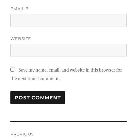
EMAIL
*
WEBSITE
Save my name, email, and website in this browser for
the next time I comment.
Post
PREVIOUS