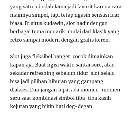
yang satu ini udah lama jadi favorit karena cara
mainnya simpel, tapi tetap ngasih sensasi luar
biasa. Di situs kudawin, slot hadir dengan
berbagai tema menarik, mulai dari klasik yang
retro sampai modern dengan grafis keren.
Slot juga fleksibel banget, cocok dimainkan
kapan aja. Buat ngisi waktu santai sore, atau
sekadar refreshing sebelum tidur, slot selalu
bisa jadi pilihan hiburan yang gampang
diakses. Dan jangan lupa, ada momen-momen
seru saat kombinasi simbol tiba-tiba kasih
kejutan yang bikin hati deg-degan.