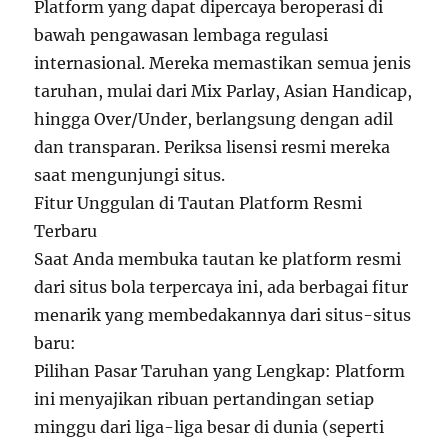
Platform yang dapat dipercaya beroperasi di
bawah pengawasan lembaga regulasi
internasional. Mereka memastikan semua jenis
taruhan, mulai dari Mix Parlay, Asian Handicap,
hingga Over/Under, berlangsung dengan adil
dan transparan. Periksa lisensi resmi mereka
saat mengunjungi situs.
Fitur Unggulan di Tautan Platform Resmi
Terbaru
Saat Anda membuka tautan ke platform resmi
dari situs bola terpercaya ini, ada berbagai fitur
menarik yang membedakannya dari situs-situs
baru:
Pilihan Pasar Taruhan yang Lengkap: Platform
ini menyajikan ribuan pertandingan setiap
minggu dari liga-liga besar di dunia (seperti