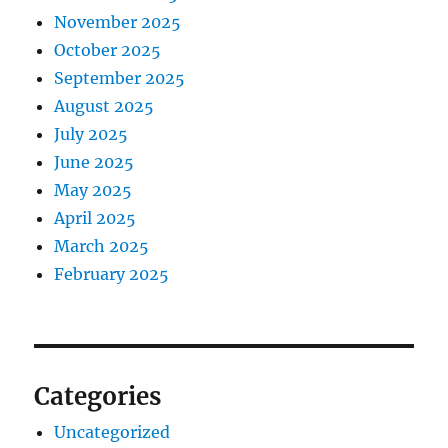
November 2025
October 2025
September 2025
August 2025
July 2025
June 2025
May 2025
April 2025
March 2025
February 2025
Categories
Uncategorized