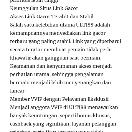
prioritas lebih tinggi.
Keunggulan Situs Link Gacor
Akses Link Gacor Terahit dan Stabil
Salah satu kelebihan utama ULTI88 adalah
kemampuannya menyediakan link gacor
terbaru yang paling stabil. Link yang diperbarui
secara teratur membuat pemain tidak perlu
khawatir akan gangguan saat bermain.
Keamanan dan kenyamanan akses menjadi
perhatian utama, sehingga pengalaman
bermain menjadi lebih menyenangkan dan
lancar.
Member VVIP dengan Pelayanan Eksklusif
Menjadi anggota VVIP di ULTI88 menawarkan
banyak keuntungan, seperti bonus khusus,
cashback yang signifikan, layanan pelanggan