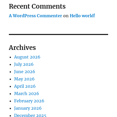
Recent Comments
A WordPress Commenter
on
Hello world!
Archives
August 2026
July 2026
June 2026
May 2026
April 2026
March 2026
February 2026
January 2026
December 2025