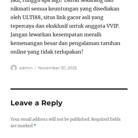
Jadi, tunggu apa lagi? Daftar sekarang dan
nikmati semua keuntungan yang disediakan
oleh ULTI88, situs link gacor asli yang
tepercaya dan eksklusif untuk anggota VVIP.
Jangan lewatkan kesempatan meraih
kemenangan besar dan pengalaman taruhan
online yang tidak terlupakan!
Author
Posted
admin
November 30, 2025
on
Leave a Reply
Your email address will not be published.
Required fields
are marked
*