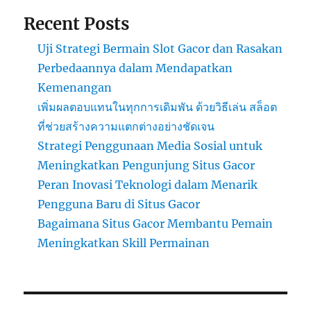
Recent Posts
Uji Strategi Bermain Slot Gacor dan Rasakan
Perbedaannya dalam Mendapatkan
Kemenangan
เพิ่มผลตอบแทนในทุกการเดิมพัน ด้วยวิธีเล่น สล็อต
ที่ช่วยสร้างความแตกต่างอย่างชัดเจน
Strategi Penggunaan Media Sosial untuk
Meningkatkan Pengunjung Situs Gacor
Peran Inovasi Teknologi dalam Menarik
Pengguna Baru di Situs Gacor
Bagaimana Situs Gacor Membantu Pemain
Meningkatkan Skill Permainan