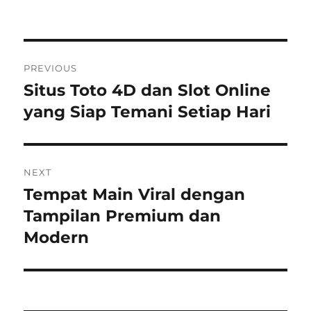
Post
PREVIOUS
navigation
Situs Toto 4D dan Slot Online
Previous
post:
yang Siap Temani Setiap Hari
NEXT
Tempat Main Viral dengan
Next
post:
Tampilan Premium dan
Modern