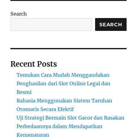
Search
SEARCH
Recent Posts
Temukan Cara Mudah Menggandakan
Penghasilan dari Slot Online Legal dan
Resmi
Rahasia Menggunakan Sistem Taruhan
Otomatis Secara Efektif
Uji Strategi Bermain Slot Gacor dan Rasakan
Perbedaannya dalam Mendapatkan
Kemenangan