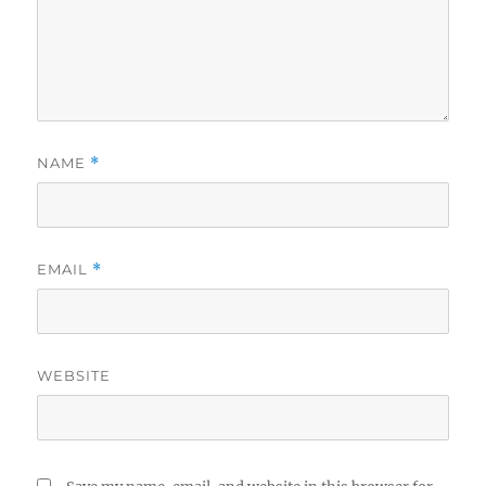
NAME
*
EMAIL
*
WEBSITE