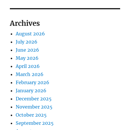
Archives
August 2026
July 2026
June 2026
May 2026
April 2026
March 2026
February 2026
January 2026
December 2025
November 2025
October 2025
September 2025