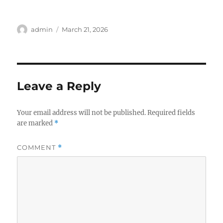
Author
Posted
admin
March 21, 2026
on
Leave a Reply
Your email address will not be published.
Required fields
are marked
*
COMMENT
*