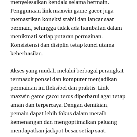
menyelesaikan kendala selama bermain.
Penggunaan link maxwin game gacor juga
memastikan koneksi stabil dan lancar saat
bermain, sehingga tidak ada hambatan dalam
menikmati setiap putaran permainan.
Konsistensi dan disiplin tetap kunci utama
keberhasilan.
Akses yang mudah melalui berbagai perangkat
termasuk ponsel dan komputer menjadikan
permainan ini fleksibel dan praktis. Link
maxwin game gacor terus diperbarui agar tetap
aman dan terpercaya. Dengan demikian,
pemain dapat lebih fokus dalam meraih
kemenangan dan mengoptimalkan peluang
mendapatkan jackpot besar setiap saat.