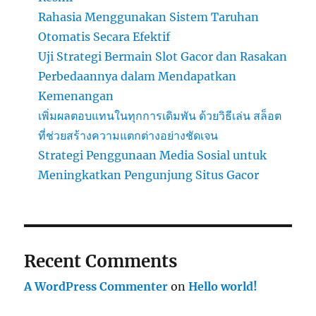
Rahasia Menggunakan Sistem Taruhan
Otomatis Secara Efektif
Uji Strategi Bermain Slot Gacor dan Rasakan
Perbedaannya dalam Mendapatkan
Kemenangan
เพิ่มผลตอบแทนในทุกการเดิมพัน ด้วยวิธีเล่น สล็อต
ที่ช่วยสร้างความแตกต่างอย่างชัดเจน
Strategi Penggunaan Media Sosial untuk
Meningkatkan Pengunjung Situs Gacor
Recent Comments
A WordPress Commenter
on
Hello world!