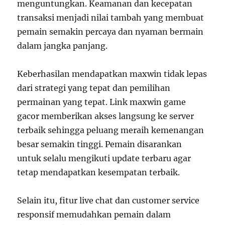
menguntungkan. Keamanan dan kecepatan
transaksi menjadi nilai tambah yang membuat
pemain semakin percaya dan nyaman bermain
dalam jangka panjang.
Keberhasilan mendapatkan maxwin tidak lepas
dari strategi yang tepat dan pemilihan
permainan yang tepat. Link maxwin game
gacor memberikan akses langsung ke server
terbaik sehingga peluang meraih kemenangan
besar semakin tinggi. Pemain disarankan
untuk selalu mengikuti update terbaru agar
tetap mendapatkan kesempatan terbaik.
Selain itu, fitur live chat dan customer service
responsif memudahkan pemain dalam