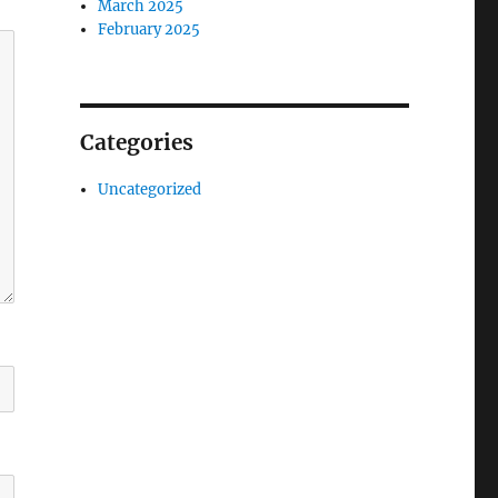
March 2025
February 2025
Categories
Uncategorized