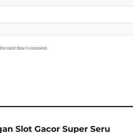
 the next time I comment.
gan Slot Gacor Super Seru