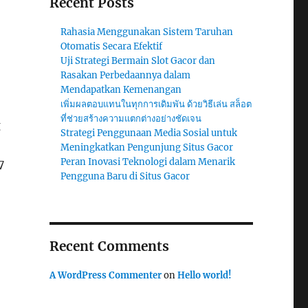
Recent Posts
Rahasia Menggunakan Sistem Taruhan
Otomatis Secara Efektif
Uji Strategi Bermain Slot Gacor dan
Rasakan Perbedaannya dalam
Mendapatkan Kemenangan
เพิ่มผลตอบแทนในทุกการเดิมพัน ด้วยวิธีเล่น สล็อต
ที่ช่วยสร้างความแตกต่างอย่างชัดเจน
g
Strategi Penggunaan Media Sosial untuk
Meningkatkan Pengunjung Situs Gacor
Peran Inovasi Teknologi dalam Menarik
7
Pengguna Baru di Situs Gacor
Recent Comments
A WordPress Commenter
on
Hello world!