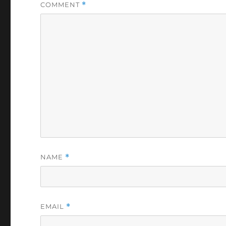
COMMENT
*
NAME
*
EMAIL
*