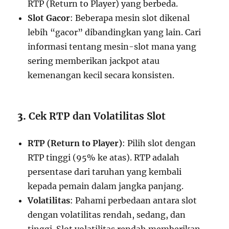
RTP (Return to Player) yang berbeda.
Slot Gacor
: Beberapa mesin slot dikenal
lebih “gacor” dibandingkan yang lain. Cari
informasi tentang mesin-slot mana yang
sering memberikan jackpot atau
kemenangan kecil secara konsisten.
3.
Cek RTP dan Volatilitas Slot
RTP (Return to Player)
: Pilih slot dengan
RTP tinggi (95% ke atas). RTP adalah
persentase dari taruhan yang kembali
kepada pemain dalam jangka panjang.
Volatilitas
: Pahami perbedaan antara slot
dengan volatilitas rendah, sedang, dan