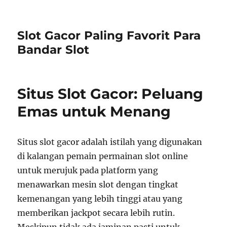
Slot Gacor Paling Favorit Para
Bandar Slot
Situs Slot Gacor: Peluang
Emas untuk Menang
Situs slot gacor adalah istilah yang digunakan
di kalangan pemain permainan slot online
untuk merujuk pada platform yang
menawarkan mesin slot dengan tingkat
kemenangan yang lebih tinggi atau yang
memberikan jackpot secara lebih rutin.