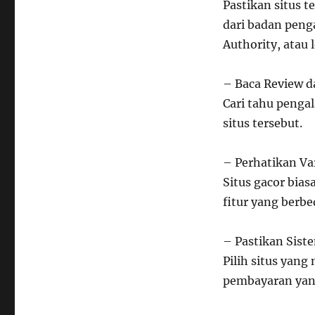
Pastikan situs t
dari badan peng
Authority, atau 
– Baca Review 
Cari tahu penga
situs tersebut.
– Perhatikan Va
Situs gacor bia
fitur yang berbe
– Pastikan Sis
Pilih situs yan
pembayaran yan