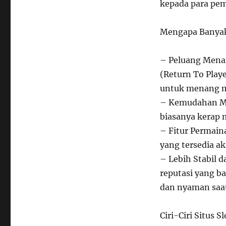
kepada para pe
Mengapa Banyak 
– Peluang Menan
(Return To Play
untuk menang me
– Kemudahan Men
biasanya kerap 
– Fitur Permain
yang tersedia 
– Lebih Stabil 
reputasi yang b
dan nyaman saa
Ciri-Ciri Situs S