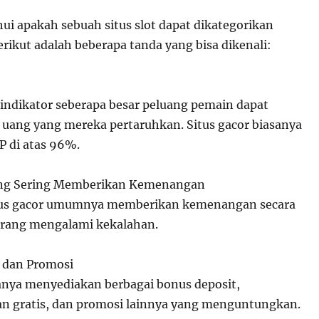
i apakah sebuah situs slot dapat dikategorikan
erikut adalah beberapa tanda yang bisa dikenali:
ndikator seberapa besar peluang pemain dapat
ang yang mereka pertaruhkan. Situs gacor biasanya
 di atas 96%.
yang Sering Memberikan Kemenangan
situs gacor umumnya memberikan kemenangan secara
arang mengalami kekalahan.
 dan Promosi
sanya menyediakan berbagai bonus deposit,
an gratis, dan promosi lainnya yang menguntungkan.