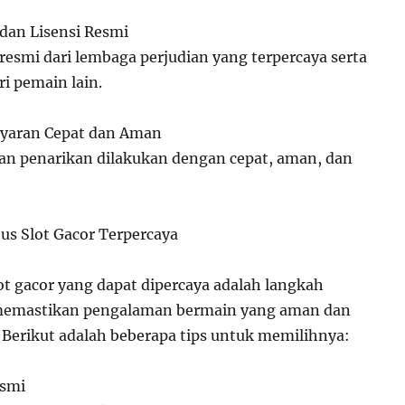
 dan Lisensi Resmi
 resmi dari lembaga perjudian yang terpercaya serta
ri pemain lain.
ayaran Cepat dan Aman
dan penarikan dilakukan dengan cepat, aman, dan
tus Slot Gacor Terpercaya
ot gacor yang dapat dipercaya adalah langkah
memastikan pengalaman bermain yang aman dan
erikut adalah beberapa tips untuk memilihnya:
esmi