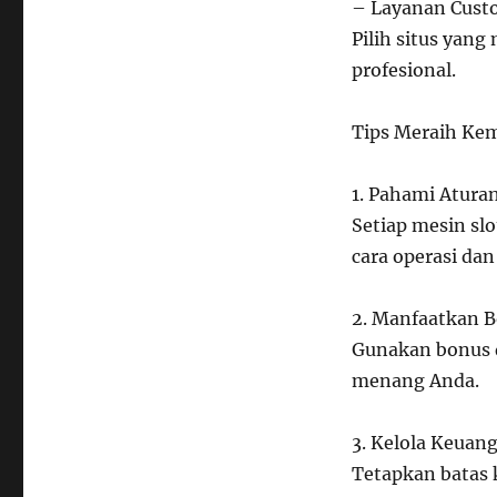
– Layanan Cust
Pilih situs yang
profesional.
Tips Meraih Kem
1. Pahami Aturan
Setiap mesin slo
cara operasi dan
2. Manfaatkan 
Gunakan bonus d
menang Anda.
3. Kelola Keuan
Tetapkan batas 