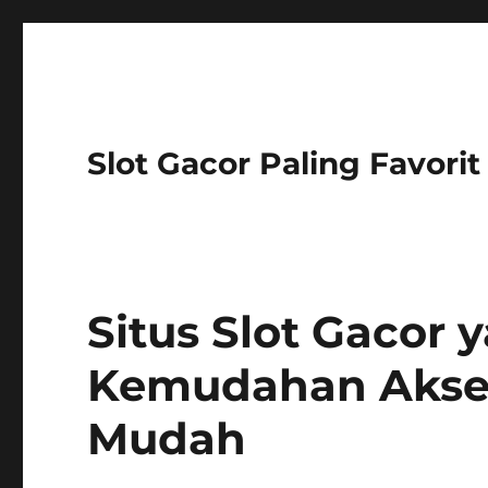
Slot Gacor Paling Favorit
Situs Slot Gacor
Kemudahan Akses
Mudah