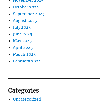
November 2025
October 2025
September 2025
August 2025
July 2025
June 2025
May 2025
April 2025
March 2025
February 2025
Categories
Uncategorized