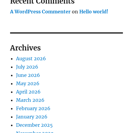
Recent Comments
A WordPress Commenter
on
Hello world!
Archives
August 2026
July 2026
June 2026
May 2026
April 2026
March 2026
February 2026
January 2026
December 2025