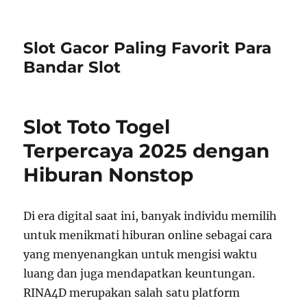
Slot Gacor Paling Favorit Para
Bandar Slot
Slot Toto Togel
Terpercaya 2025 dengan
Hiburan Nonstop
Di era digital saat ini, banyak individu memilih
untuk menikmati hiburan online sebagai cara
yang menyenangkan untuk mengisi waktu
luang dan juga mendapatkan keuntungan.
RINA4D merupakan salah satu platform