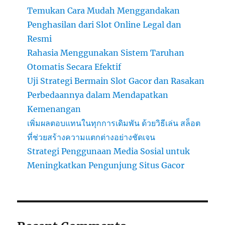
Temukan Cara Mudah Menggandakan
Penghasilan dari Slot Online Legal dan
Resmi
Rahasia Menggunakan Sistem Taruhan
Otomatis Secara Efektif
Uji Strategi Bermain Slot Gacor dan Rasakan
Perbedaannya dalam Mendapatkan
Kemenangan
เพิ่มผลตอบแทนในทุกการเดิมพัน ด้วยวิธีเล่น สล็อต
ที่ช่วยสร้างความแตกต่างอย่างชัดเจน
Strategi Penggunaan Media Sosial untuk
Meningkatkan Pengunjung Situs Gacor