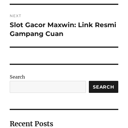
NEXT
Slot Gacor Maxwin: Link Resmi
Next
post:
Gampang Cuan
Search
SEARCH
Recent Posts