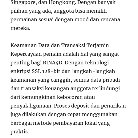
Singapore, dan Hongkong. Dengan banyak
pilihan yang ada, anggota bisa memilih
permainan sesuai dengan mood dan rencana
mereka.
Keamanan Data dan Transaksi Terjamin
Kepercayaan pemain adalah hal yang sangat
penting bagi RINA4D. Dengan teknologi
enkripsi SSL 128-bit dan langkah-langkah
keamanan yang canggih, semua data pribadi
dan transaksi keuangan anggota terlindungi
dari kemungkinan kebocoran atau
penyalahgunaan. Proses deposit dan penarikan
juga dilakukan dengan cepat menggunakan
berbagai metode pembayaran lokal yang
praktis.