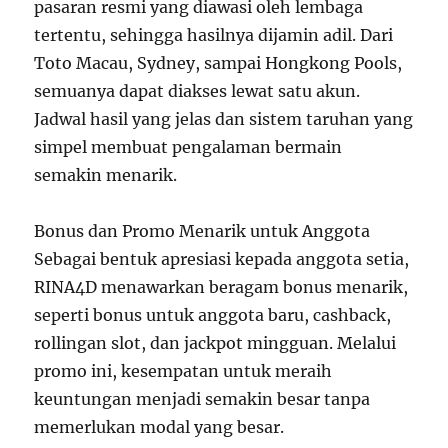
pasaran resmi yang diawasi oleh lembaga
tertentu, sehingga hasilnya dijamin adil. Dari
Toto Macau, Sydney, sampai Hongkong Pools,
semuanya dapat diakses lewat satu akun.
Jadwal hasil yang jelas dan sistem taruhan yang
simpel membuat pengalaman bermain
semakin menarik.
Bonus dan Promo Menarik untuk Anggota
Sebagai bentuk apresiasi kepada anggota setia,
RINA4D menawarkan beragam bonus menarik,
seperti bonus untuk anggota baru, cashback,
rollingan slot, dan jackpot mingguan. Melalui
promo ini, kesempatan untuk meraih
keuntungan menjadi semakin besar tanpa
memerlukan modal yang besar.