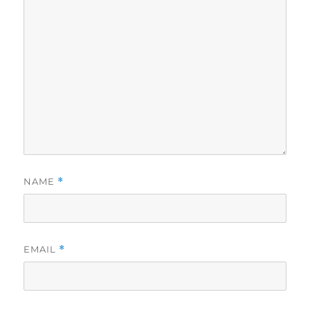
NAME
*
EMAIL
*