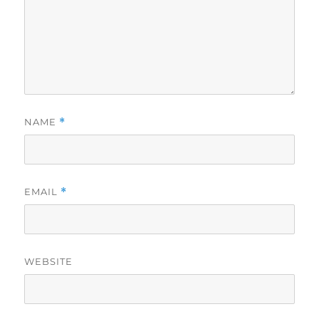
NAME
*
EMAIL
*
WEBSITE