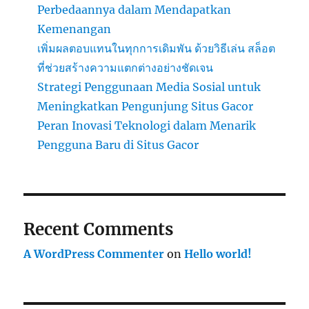
Perbedaannya dalam Mendapatkan
Kemenangan
เพิ่มผลตอบแทนในทุกการเดิมพัน ด้วยวิธีเล่น สล็อต
ที่ช่วยสร้างความแตกต่างอย่างชัดเจน
Strategi Penggunaan Media Sosial untuk
Meningkatkan Pengunjung Situs Gacor
Peran Inovasi Teknologi dalam Menarik
Pengguna Baru di Situs Gacor
Recent Comments
A WordPress Commenter
on
Hello world!