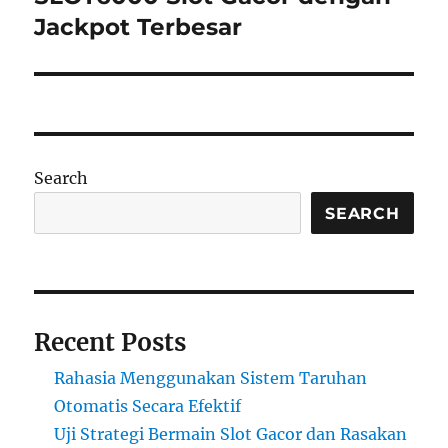
post:
Jackpot Terbesar
Search
SEARCH
Recent Posts
Rahasia Menggunakan Sistem Taruhan
Otomatis Secara Efektif
Uji Strategi Bermain Slot Gacor dan Rasakan