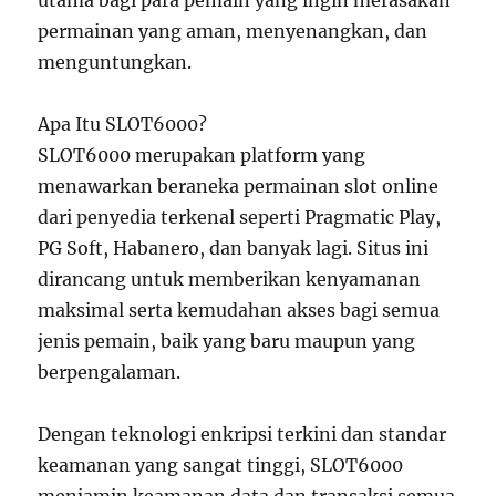
utama bagi para pemain yang ingin merasakan
permainan yang aman, menyenangkan, dan
menguntungkan.
Apa Itu SLOT6000?
SLOT6000 merupakan platform yang
menawarkan beraneka permainan slot online
dari penyedia terkenal seperti Pragmatic Play,
PG Soft, Habanero, dan banyak lagi. Situs ini
dirancang untuk memberikan kenyamanan
maksimal serta kemudahan akses bagi semua
jenis pemain, baik yang baru maupun yang
berpengalaman.
Dengan teknologi enkripsi terkini dan standar
keamanan yang sangat tinggi, SLOT6000