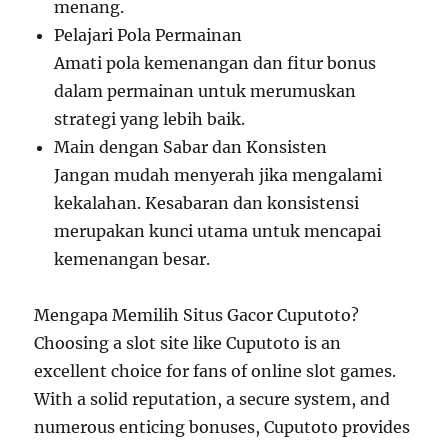
menang.
Pelajari Pola Permainan
Amati pola kemenangan dan fitur bonus
dalam permainan untuk merumuskan
strategi yang lebih baik.
Main dengan Sabar dan Konsisten
Jangan mudah menyerah jika mengalami
kekalahan. Kesabaran dan konsistensi
merupakan kunci utama untuk mencapai
kemenangan besar.
Mengapa Memilih Situs Gacor Cuputoto?
Choosing a slot site like Cuputoto is an
excellent choice for fans of online slot games.
With a solid reputation, a secure system, and
numerous enticing bonuses, Cuputoto provides