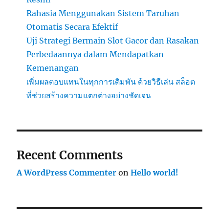
Rahasia Menggunakan Sistem Taruhan
Otomatis Secara Efektif
Uji Strategi Bermain Slot Gacor dan Rasakan
Perbedaannya dalam Mendapatkan
Kemenangan
เพิ่มผลตอบแทนในทุกการเดิมพัน ด้วยวิธีเล่น สล็อต
ที่ช่วยสร้างความแตกต่างอย่างชัดเจน
Recent Comments
A WordPress Commenter
on
Hello world!