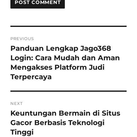
Post
PREVIOUS
navigation
Panduan Lengkap Jago368
Previous
post:
Login: Cara Mudah dan Aman
Mengakses Platform Judi
Terpercaya
NEXT
Keuntungan Bermain di Situs
Next
post:
Gacor Berbasis Teknologi
Tinggi