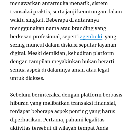
menawarkan antarmuka menarik, sistem
transaksi praktis, serta janji keuntungan dalam
waktu singkat. Beberapa di antaranya
menggunakan nama atau branding yang
berkesan profesional, seperti
agenhoki
, yang
sering muncul dalam diskusi seputar layanan
digital. Meski demikian, kehadiran platform
dengan tampilan meyakinkan bukan berarti
semua aspek di dalamnya aman atau legal
untuk diakses.
Sebelum berinteraksi dengan platform berbasis
hiburan yang melibatkan transaksi finansial,
terdapat beberapa aspek penting yang harus
diperhatikan. Pertama, pahami legalitas
aktivitas tersebut di wilayah tempat Anda