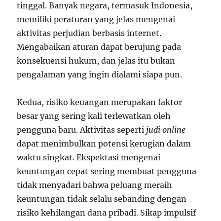
tinggal. Banyak negara, termasuk Indonesia,
memiliki peraturan yang jelas mengenai
aktivitas perjudian berbasis internet.
Mengabaikan aturan dapat berujung pada
konsekuensi hukum, dan jelas itu bukan
pengalaman yang ingin dialami siapa pun.
Kedua, risiko keuangan merupakan faktor
besar yang sering kali terlewatkan oleh
pengguna baru. Aktivitas seperti
judi online
dapat menimbulkan potensi kerugian dalam
waktu singkat. Ekspektasi mengenai
keuntungan cepat sering membuat pengguna
tidak menyadari bahwa peluang meraih
keuntungan tidak selalu sebanding dengan
risiko kehilangan dana pribadi. Sikap impulsif