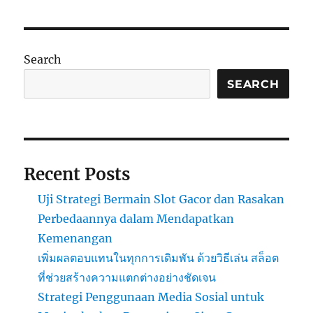
Aman
Menjelajahi
Platform
Digital
Search
Berbasis
Transaksi
SEARCH
Recent Posts
Uji Strategi Bermain Slot Gacor dan Rasakan
Perbedaannya dalam Mendapatkan
Kemenangan
เพิ่มผลตอบแทนในทุกการเดิมพัน ด้วยวิธีเล่น สล็อต
ที่ช่วยสร้างความแตกต่างอย่างชัดเจน
Strategi Penggunaan Media Sosial untuk