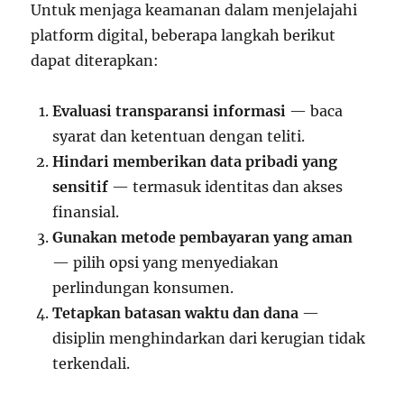
Untuk menjaga keamanan dalam menjelajahi
platform digital, beberapa langkah berikut
dapat diterapkan:
Evaluasi transparansi informasi
— baca
syarat dan ketentuan dengan teliti.
Hindari memberikan data pribadi yang
sensitif
— termasuk identitas dan akses
finansial.
Gunakan metode pembayaran yang aman
— pilih opsi yang menyediakan
perlindungan konsumen.
Tetapkan batasan waktu dan dana
—
disiplin menghindarkan dari kerugian tidak
terkendali.