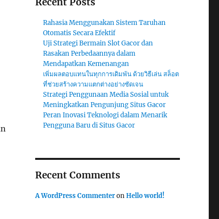
Recent Posts
Rahasia Menggunakan Sistem Taruhan
Otomatis Secara Efektif
Uji Strategi Bermain Slot Gacor dan
Rasakan Perbedaannya dalam
Mendapatkan Kemenangan
เพิ่มผลตอบแทนในทุกการเดิมพัน ด้วยวิธีเล่น สล็อต
ที่ช่วยสร้างความแตกต่างอย่างชัดเจน
Strategi Penggunaan Media Sosial untuk
Meningkatkan Pengunjung Situs Gacor
Peran Inovasi Teknologi dalam Menarik
Pengguna Baru di Situs Gacor
an
Recent Comments
A WordPress Commenter
on
Hello world!