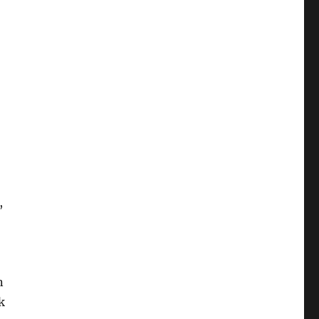
,
n
k