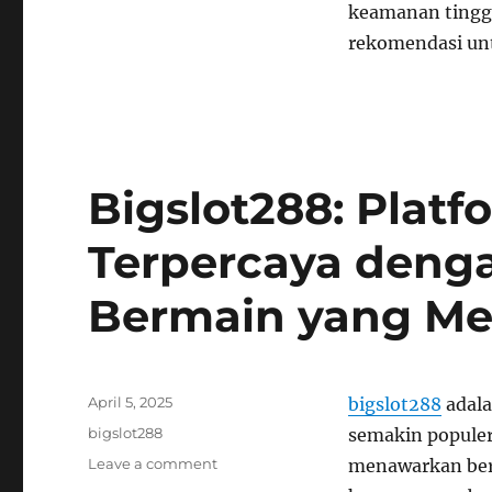
keamanan tinggi
rekomendasi unt
Bigslot288: Platf
Terpercaya deng
Bermain yang M
Posted
April 5, 2025
bigslot288
adala
on
Tags
bigslot288
semakin populer
on
Leave a comment
menawarkan berb
Bigslot288: