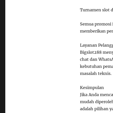
Turnamen slot d
Semua promosi 
memberikan pen
Layanan Pelang
Bigslot288 meny
chat dan Whats
kebutuhan pemai
masalah teknis.
Kesimpulan
Jika Anda menca
mudah diperoleh
adalah pilihan 