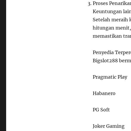
Proses Penarika
Keuntungan lain 
Setelah meraih 
hitungan menit,
memastikan tran
Penyedia Terpe
Bigslot288 berm
Pragmatic Play
Habanero
PG Soft
Joker Gaming