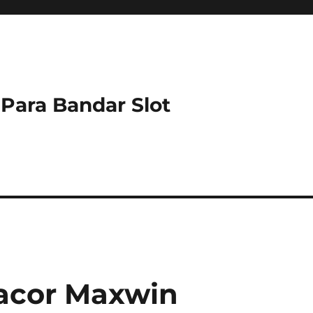
 Para Bandar Slot
Gacor Maxwin