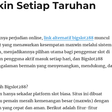
kin Setiap Taruhan
nya perjudian online,
link alternatif bigslot288
muncul
lot yang menawarkan kesempatan maxwin melalui sistem
n, menjadikannya pilihan utama bagi penggemar slot di
an pengguna aktif masuk setiap hari, dan Bigslot288
ngalaman bermain yang menyenangkan, mendukung, d
h Bigslot288?
 hanya sekadar platform slot biasa. Situs ini dibuat
 pemain meraih kemenangan besar (maxwin) dengan
 yang cepat dan aman. Berikut adalah fitur-fitur