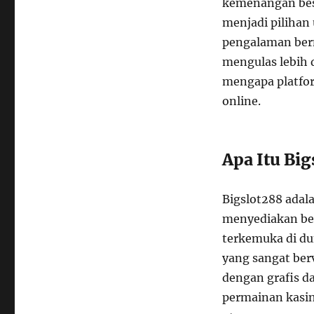
kemenangan besa
Platform
menjadi pilihan
Slot
Online
pengalaman berm
Terpercaya
mengulas lebih 
dengan
mengapa platfor
Pengalaman
Bermain
online.
yang
Menyenangkan
Apa Itu Bi
Bigslot288 adala
menyediakan ber
terkemuka di dun
yang sangat berv
dengan grafis da
permainan kasino