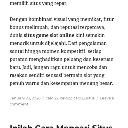
memilih situs yang tepat.
Dengan kombinasi visual yang memikat, fitur
bonus melimpah, dan reputasi terpercaya,
dunia
situs game slot online
kini semakin
menarik untuk dijelajahi. Dari pengalaman
santai hingga momen kompetitif, setiap
putaran menghadirkan peluang dan keseruan
baru. Jadi, jangan ragu untuk mencoba dan
rasakan sendiri sensasi bermain slot yang
penuh warna dan kesempatan menang besar.
Posted
Tags
January 26, 2026
calo 22
,
calo22
,
calo22 situs
Leave a
on
on
comment
Rasakan
Sensasi
Menang
Maksimal