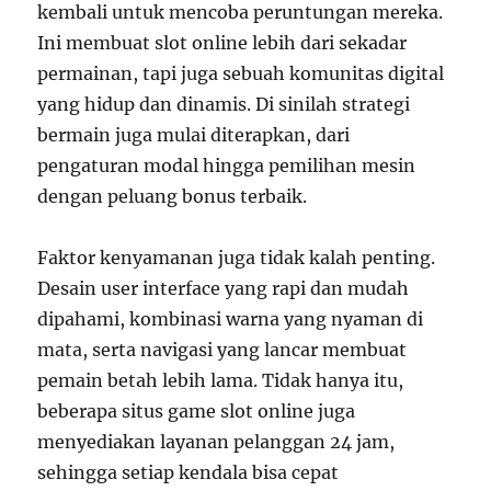
kembali untuk mencoba peruntungan mereka.
Ini membuat slot online lebih dari sekadar
permainan, tapi juga sebuah komunitas digital
yang hidup dan dinamis. Di sinilah strategi
bermain juga mulai diterapkan, dari
pengaturan modal hingga pemilihan mesin
dengan peluang bonus terbaik.
Faktor kenyamanan juga tidak kalah penting.
Desain user interface yang rapi dan mudah
dipahami, kombinasi warna yang nyaman di
mata, serta navigasi yang lancar membuat
pemain betah lebih lama. Tidak hanya itu,
beberapa situs game slot online juga
menyediakan layanan pelanggan 24 jam,
sehingga setiap kendala bisa cepat