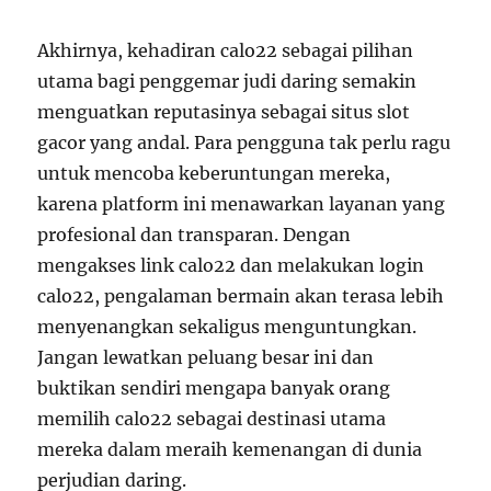
Akhirnya, kehadiran calo22 sebagai pilihan
utama bagi penggemar judi daring semakin
menguatkan reputasinya sebagai situs slot
gacor yang andal. Para pengguna tak perlu ragu
untuk mencoba keberuntungan mereka,
karena platform ini menawarkan layanan yang
profesional dan transparan. Dengan
mengakses link calo22 dan melakukan login
calo22, pengalaman bermain akan terasa lebih
menyenangkan sekaligus menguntungkan.
Jangan lewatkan peluang besar ini dan
buktikan sendiri mengapa banyak orang
memilih calo22 sebagai destinasi utama
mereka dalam meraih kemenangan di dunia
perjudian daring.