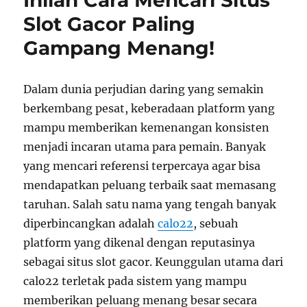
Inilah Cara Mencari Situs
di
Slot Gacor Paling
Dunia
Gampang Menang!
Slot
Online
Modern
Dalam dunia perjudian daring yang semakin
berkembang pesat, keberadaan platform yang
mampu memberikan kemenangan konsisten
menjadi incaran utama para pemain. Banyak
yang mencari referensi terpercaya agar bisa
mendapatkan peluang terbaik saat memasang
taruhan. Salah satu nama yang tengah banyak
diperbincangkan adalah
calo22
, sebuah
platform yang dikenal dengan reputasinya
sebagai situs slot gacor. Keunggulan utama dari
calo22 terletak pada sistem yang mampu
memberikan peluang menang besar secara