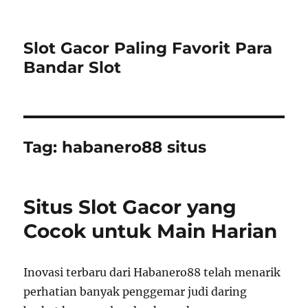
Slot Gacor Paling Favorit Para
Bandar Slot
Tag:
habanero88 situs
Situs Slot Gacor yang
Cocok untuk Main Harian
Inovasi terbaru dari Habanero88 telah menarik
perhatian banyak penggemar judi daring