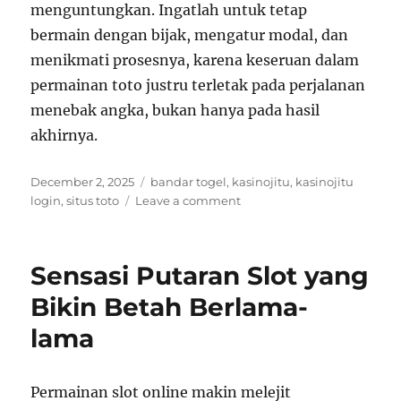
menguntungkan. Ingatlah untuk tetap
bermain dengan bijak, mengatur modal, dan
menikmati prosesnya, karena keseruan dalam
permainan toto justru terletak pada perjalanan
menebak angka, bukan hanya pada hasil
akhirnya.
Posted
Tags
December 2, 2025
bandar togel
,
kasinojitu
,
kasinojitu
on
on
login
,
situs toto
Leave a comment
Rahasia
Seru
Menebak
Sensasi Putaran Slot yang
Angka
dalam
Bikin Betah Berlama-
Dunia
lama
Permainan
Toto
Permainan slot online makin melejit