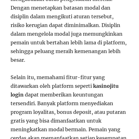
Dengan menetapkan batasan modal dan
disiplin dalam mengikuti aturan tersebut,
risiko kerugian dapat diminimalkan. Disiplin
dalam mengelola modal juga memungkinkan
pemain untuk bertahan lebih lama di platform,
sehingga peluang meraih kemenangan lebih
besar.
Selain itu, memahami fitur-fitur yang
ditawarkan oleh platform seperti
kasinojitu
login
dapat memberikan keuntungan
tersendiri. Banyak platform menyediakan
program loyalitas, bonus deposit, atau putaran
gratis yang bisa dimanfaatkan untuk
meningkatkan modal bermain. Pemain yang
cerdas akan memanfaatkan setiap kesempatan