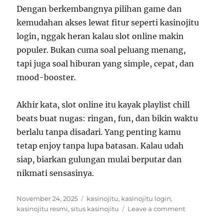
Dengan berkembangnya pilihan game dan
kemudahan akses lewat fitur seperti kasinojitu
login, nggak heran kalau slot online makin
populer. Bukan cuma soal peluang menang,
tapi juga soal hiburan yang simple, cepat, dan
mood-booster.
Akhir kata, slot online itu kayak playlist chill
beats buat nugas: ringan, fun, dan bikin waktu
berlalu tanpa disadari. Yang penting kamu
tetap enjoy tanpa lupa batasan. Kalau udah
siap, biarkan gulungan mulai berputar dan
nikmati sensasinya.
Posted
Tags
November 24, 2025
kasinojitu
,
kasinojitu login
,
on
on
kasinojitu resmi
,
situs kasinojitu
Leave a comment
Sensasi