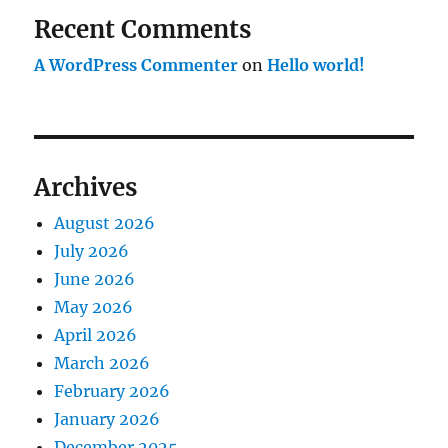
Recent Comments
A WordPress Commenter
on
Hello world!
Archives
August 2026
July 2026
June 2026
May 2026
April 2026
March 2026
February 2026
January 2026
December 2025