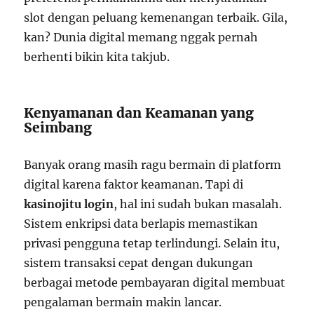
slot dengan peluang kemenangan terbaik. Gila,
kan? Dunia digital memang nggak pernah
berhenti bikin kita takjub.
Kenyamanan dan Keamanan yang
Seimbang
Banyak orang masih ragu bermain di platform
digital karena faktor keamanan. Tapi di
kasinojitu login
, hal ini sudah bukan masalah.
Sistem enkripsi data berlapis memastikan
privasi pengguna tetap terlindungi. Selain itu,
sistem transaksi cepat dengan dukungan
berbagai metode pembayaran digital membuat
pengalaman bermain makin lancar.