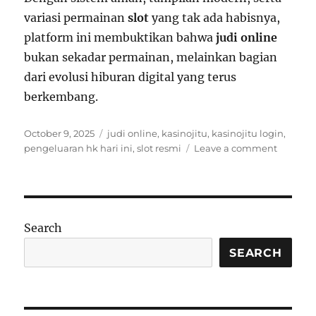
variasi permainan
slot
yang tak ada habisnya,
platform ini membuktikan bahwa
judi online
bukan sekadar permainan, melainkan bagian
dari evolusi hiburan digital yang terus
berkembang.
Posted
Tags
October 9, 2025
judi online
,
kasinojitu
,
kasinojitu login
,
on
on
pengeluaran hk hari ini
,
slot resmi
Leave a comment
Melang
Bersam
Inovasi
Hiburan
di
Search
Era
Digital
SEARCH
Modern