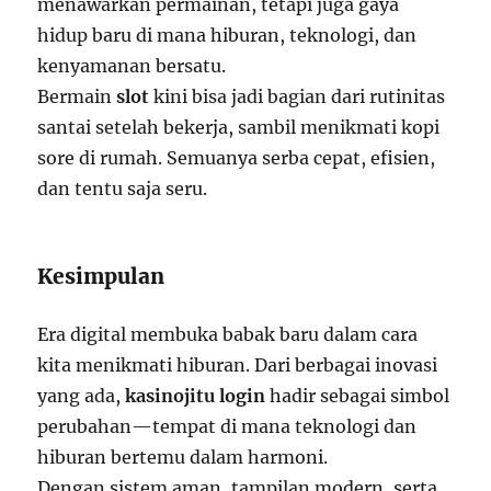
menawarkan permainan, tetapi juga gaya
hidup baru di mana hiburan, teknologi, dan
kenyamanan bersatu.
Bermain
slot
kini bisa jadi bagian dari rutinitas
santai setelah bekerja, sambil menikmati kopi
sore di rumah. Semuanya serba cepat, efisien,
dan tentu saja seru.
Kesimpulan
Era digital membuka babak baru dalam cara
kita menikmati hiburan. Dari berbagai inovasi
yang ada,
kasinojitu login
hadir sebagai simbol
perubahan—tempat di mana teknologi dan
hiburan bertemu dalam harmoni.
Dengan sistem aman, tampilan modern, serta