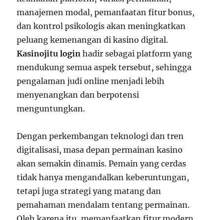
manajemen modal, pemanfaatan fitur bonus,
dan kontrol psikologis akan meningkatkan
peluang kemenangan di kasino digital.
Kasinojitu login
hadir sebagai platform yang
mendukung semua aspek tersebut, sehingga
pengalaman judi online menjadi lebih
menyenangkan dan berpotensi
menguntungkan.
Dengan perkembangan teknologi dan tren
digitalisasi, masa depan permainan kasino
akan semakin dinamis. Pemain yang cerdas
tidak hanya mengandalkan keberuntungan,
tetapi juga strategi yang matang dan
pemahaman mendalam tentang permainan.
Oleh karena itu, memanfaatkan fitur modern