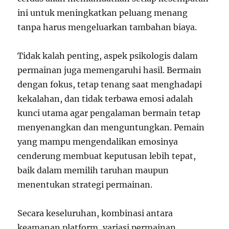
ini untuk meningkatkan peluang menang
tanpa harus mengeluarkan tambahan biaya.
Tidak kalah penting, aspek psikologis dalam
permainan juga memengaruhi hasil. Bermain
dengan fokus, tetap tenang saat menghadapi
kekalahan, dan tidak terbawa emosi adalah
kunci utama agar pengalaman bermain tetap
menyenangkan dan menguntungkan. Pemain
yang mampu mengendalikan emosinya
cenderung membuat keputusan lebih tepat,
baik dalam memilih taruhan maupun
menentukan strategi permainan.
Secara keseluruhan, kombinasi antara
keamanan platform, variasi permainan,