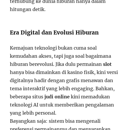
terhubung ke dunia hiburan hanya dalam
hitungan detik.
Era Digital dan Evolusi Hiburan
Kemajuan teknologi bukan cuma soal
kemudahan akses, tapi juga soal bagaimana
hiburan berevolusi. Jika dulu permainan
slot
hanya bisa dimainkan di kasino fisik, kini versi
digitalnya hadir dengan grafis menawan dan
tema interaktif yang lebih engaging. Bahkan,
beberapa situs
judi online
kini memadukan
teknologi AI untuk memberikan pengalaman
yang lebih personal.
Bayangkan saja: sistem bisa mengenali
preferensi permainanmu dan menyarankan