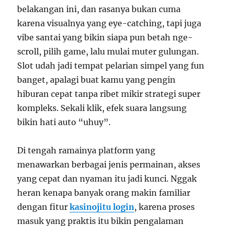
belakangan ini, dan rasanya bukan cuma
karena visualnya yang eye-catching, tapi juga
vibe santai yang bikin siapa pun betah nge-
scroll, pilih game, lalu mulai muter gulungan.
Slot udah jadi tempat pelarian simpel yang fun
banget, apalagi buat kamu yang pengin
hiburan cepat tanpa ribet mikir strategi super
kompleks. Sekali klik, efek suara langsung
bikin hati auto “uhuy”.
Di tengah ramainya platform yang
menawarkan berbagai jenis permainan, akses
yang cepat dan nyaman itu jadi kunci. Nggak
heran kenapa banyak orang makin familiar
dengan fitur
kasinojitu login
, karena proses
masuk yang praktis itu bikin pengalaman