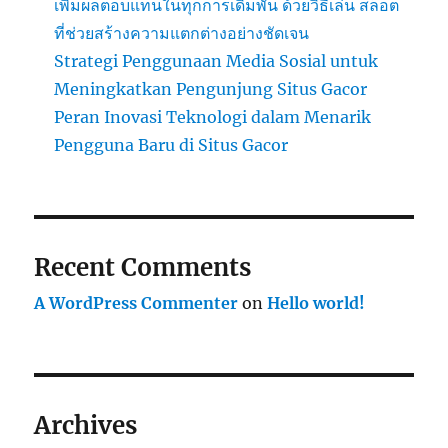
เพิ่มผลตอบแทนในทุกการเดิมพัน ด้วยวิธีเล่น สล็อต
ที่ช่วยสร้างความแตกต่างอย่างชัดเจน
Strategi Penggunaan Media Sosial untuk
Meningkatkan Pengunjung Situs Gacor
Peran Inovasi Teknologi dalam Menarik
Pengguna Baru di Situs Gacor
Recent Comments
A WordPress Commenter
on
Hello world!
Archives