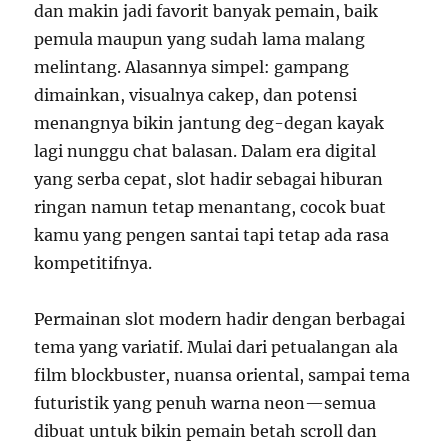
dan makin jadi favorit banyak pemain, baik
pemula maupun yang sudah lama malang
melintang. Alasannya simpel: gampang
dimainkan, visualnya cakep, dan potensi
menangnya bikin jantung deg-degan kayak
lagi nunggu chat balasan. Dalam era digital
yang serba cepat, slot hadir sebagai hiburan
ringan namun tetap menantang, cocok buat
kamu yang pengen santai tapi tetap ada rasa
kompetitifnya.
Permainan slot modern hadir dengan berbagai
tema yang variatif. Mulai dari petualangan ala
film blockbuster, nuansa oriental, sampai tema
futuristik yang penuh warna neon—semua
dibuat untuk bikin pemain betah scroll dan