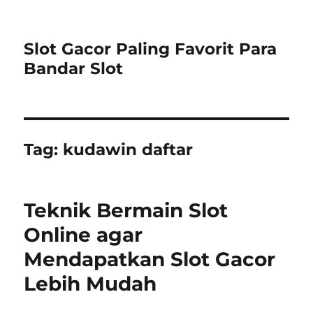
Slot Gacor Paling Favorit Para
Bandar Slot
Tag:
kudawin daftar
Teknik Bermain Slot
Online agar
Mendapatkan Slot Gacor
Lebih Mudah