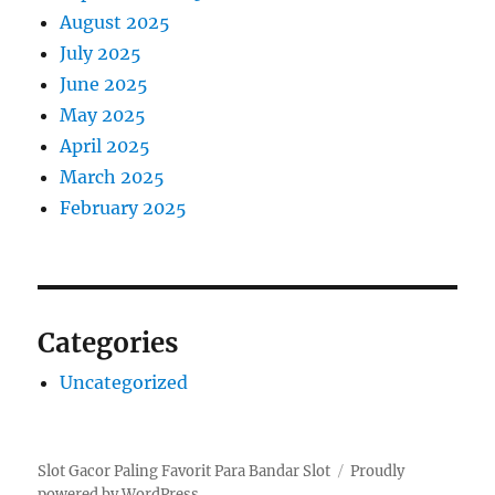
August 2025
July 2025
June 2025
May 2025
April 2025
March 2025
February 2025
Categories
Uncategorized
Slot Gacor Paling Favorit Para Bandar Slot
Proudly
powered by WordPress