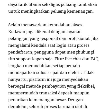
daya tarik utama sekaligus peluang tambahan
untuk meningkatkan peluang kemenangan.
Selain menawarkan kemudahan akses,
Kudawin juga dikenal dengan layanan
pelanggan yang responsif dan profesional. Jika
mengalami kendala saat login atau proses
pendaftaran, pengguna dapat menghubungi
tim support kapan saja. Fitur live chat dan FAQ
lengkap memudahkan setiap pemain
mendapatkan solusi cepat dan efektif. Tidak
hanya itu, platform ini juga menyediakan
berbagai metode pembayaran yang fleksibel,
mempermudah transaksi deposit maupun
penarikan kemenangan besar. Dengan
demikian, seluruh proses bermain slot di