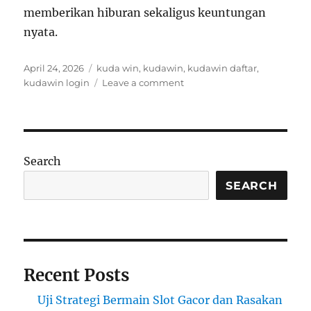
memberikan hiburan sekaligus keuntungan
nyata.
Posted
Tags
April 24, 2026
kuda win
,
kudawin
,
kudawin daftar
,
on
on
kudawin login
Leave a comment
Teknik
Bermain
Slot
Online
agar
Search
Mendapatkan
Slot
SEARCH
Gacor
Lebih
Mudah
Recent Posts
Uji Strategi Bermain Slot Gacor dan Rasakan