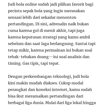
Judi bola online sudah jadi pilihan favorit bagi
pecinta sepak bola yang ingin merasakan
sensasi lebih dari sekadar menonton
pertandingan. Di sini, adrenalin naik bukan
cuma karena gol di menit akhir, tapi juga
karena keputusan strategi yang kamu ambil
sebelum dan saat laga berlangsung. Santai tapi
tetap mikir, karena permainan ini bukan soal
tebak-tebakan doang—ini soal analisis dan
timing. Gas tipis, tapi tepat.
Dengan perkembangan teknologi, judi bola
kini makin mudah diakses. Cukup modal
perangkat dan koneksi internet, kamu sudah
bisa ikut meramaikan pertandingan dari
berbagai liga dunia. Mulai dari liga lokal hingga