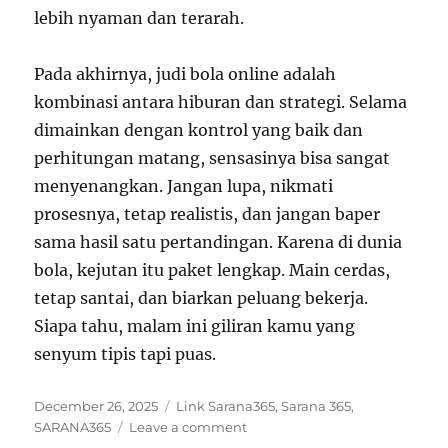
lebih nyaman dan terarah.
Pada akhirnya, judi bola online adalah
kombinasi antara hiburan dan strategi. Selama
dimainkan dengan kontrol yang baik dan
perhitungan matang, sensasinya bisa sangat
menyenangkan. Jangan lupa, nikmati
prosesnya, tetap realistis, dan jangan baper
sama hasil satu pertandingan. Karena di dunia
bola, kejutan itu paket lengkap. Main cerdas,
tetap santai, dan biarkan peluang bekerja.
Siapa tahu, malam ini giliran kamu yang
senyum tipis tapi puas.
Posted
Tags
December 26, 2025
Link Sarana365
,
Sarana 365
,
on
on
SARANA365
Leave a comment
Nikmati