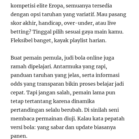
kompetisi elite Eropa, semuanya tersedia
dengan opsi taruhan yang variatif. Mau pasang
skor akhir, handicap, over-under, atau live
betting? Tinggal pilih sesuai gaya main kamu.
Fleksibel banget, kayak playlist harian.
Buat pemain pemula, judi bola online juga
ramah dipelajari. Antarmuka yang rapi,
panduan taruhan yang jelas, serta informasi
odds yang transparan bikin proses belajar jadi
cepat. Tapi jangan salah, pemain lama pun
tetap tertantang karena dinamika
pertandingan selalu berubah. Di sinilah seni
membaca permainan diuji. Kalau kata pepatah
versi bola: yang sabar dan update biasanya
panen.