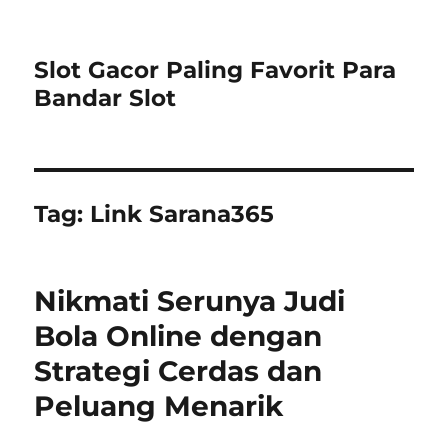
Slot Gacor Paling Favorit Para
Bandar Slot
Tag:
Link Sarana365
Nikmati Serunya Judi
Bola Online dengan
Strategi Cerdas dan
Peluang Menarik