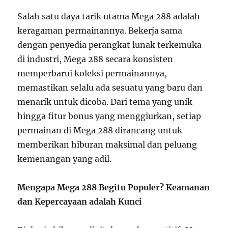
Salah satu daya tarik utama Mega 288 adalah
keragaman permainannya. Bekerja sama
dengan penyedia perangkat lunak terkemuka
di industri, Mega 288 secara konsisten
memperbarui koleksi permainannya,
memastikan selalu ada sesuatu yang baru dan
menarik untuk dicoba. Dari tema yang unik
hingga fitur bonus yang menggiurkan, setiap
permainan di Mega 288 dirancang untuk
memberikan hiburan maksimal dan peluang
kemenangan yang adil.
Mengapa Mega 288 Begitu Populer? Keamanan
dan Kepercayaan adalah Kunci