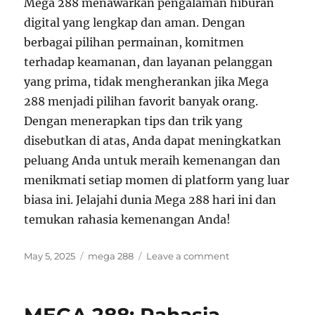
Mega 288 menawarkan pengalaman hiburan
digital yang lengkap dan aman. Dengan
berbagai pilihan permainan, komitmen
terhadap keamanan, dan layanan pelanggan
yang prima, tidak mengherankan jika Mega
288 menjadi pilihan favorit banyak orang.
Dengan menerapkan tips dan trik yang
disebutkan di atas, Anda dapat meningkatkan
peluang Anda untuk meraih kemenangan dan
menikmati setiap momen di platform yang luar
biasa ini. Jelajahi dunia Mega 288 hari ini dan
temukan rahasia kemenangan Anda!
Posted
Tags
on
May 5, 2025
mega 288
Leave a comment
on
Mega
288:
Mengungkap
Rahasia