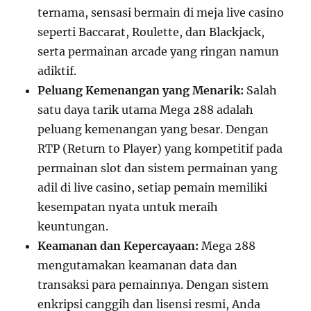
ternama, sensasi bermain di meja live casino
seperti Baccarat, Roulette, dan Blackjack,
serta permainan arcade yang ringan namun
adiktif.
Peluang Kemenangan yang Menarik:
Salah
satu daya tarik utama Mega 288 adalah
peluang kemenangan yang besar. Dengan
RTP (Return to Player) yang kompetitif pada
permainan slot dan sistem permainan yang
adil di live casino, setiap pemain memiliki
kesempatan nyata untuk meraih
keuntungan.
Keamanan dan Kepercayaan:
Mega 288
mengutamakan keamanan data dan
transaksi para pemainnya. Dengan sistem
enkripsi canggih dan lisensi resmi, Anda