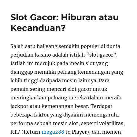
Memperoleh
Pengalaman
Slot Gacor: Hiburan atau
Judi
yang
Kecanduan?
Berkualitas
Salah satu hal yang semakin populer di dunia
perjudian kasino adalah istilah “slot gacor”.
Istilah ini merujuk pada mesin slot yang
dianggap memiliki peluang kemenangan yang
lebih tinggi daripada mesin lainnya. Para
pemain sering mencari slot gacor untuk
meningkatkan peluang mereka dalam meraih
jackpot atau kemenangan besar. Terdapat
beberapa faktor yang diyakini memengaruhi
performa sebuah mesin slot, seperti volatilitas,
RTP (Return
mega288
to Player), dan momen-