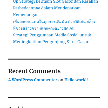
Uji Strategi Bermain Slot Gacor dan Rasakan
Perbedaannya dalam Mendapatkan
Kemenangan
เพิ่มผลตอบแทนในทุกการเดิมพัน ด้วยวิธีเล่น สล็อต
ที่ช่วยสร้างความแตกต่างอย่างชัดเจน
Strategi Penggunaan Media Sosial untuk
Meningkatkan Pengunjung Situs Gacor
Recent Comments
A WordPress Commenter
on
Hello world!