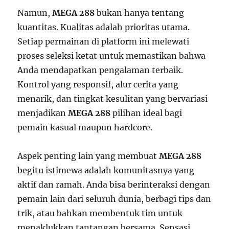
Namun,
MEGA 288
bukan hanya tentang
kuantitas. Kualitas adalah prioritas utama.
Setiap permainan di platform ini melewati
proses seleksi ketat untuk memastikan bahwa
Anda mendapatkan pengalaman terbaik.
Kontrol yang responsif, alur cerita yang
menarik, dan tingkat kesulitan yang bervariasi
menjadikan
MEGA 288
pilihan ideal bagi
pemain kasual maupun hardcore.
Aspek penting lain yang membuat
MEGA 288
begitu istimewa adalah komunitasnya yang
aktif dan ramah. Anda bisa berinteraksi dengan
pemain lain dari seluruh dunia, berbagi tips dan
trik, atau bahkan membentuk tim untuk
menaklukkan tantangan bersama. Sensasi