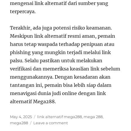
mengenai link alternatif dari sumber yang
terpercaya.
Terakhir, ada juga potensi risiko keamanan.
Meskipun link alternatif resmi aman, pemain
harus tetap waspada terhadap penipuan atau
phishing yang mungkin terjadi melalui link
palsu. Selalu pastikan untuk melakukan
verifikasi dan memeriksa keaslian link sebelum
menggunakannya. Dengan kesadaran akan
tantangan ini, pemain bisa lebih siap dalam
menavigasi dunia judi online dengan link
alternatif Mega288.
Posted
Tags
May 4, 2025
link alternatif mega288
,
mega 288
,
on
on
mega288
Leave a comment
Mega288: