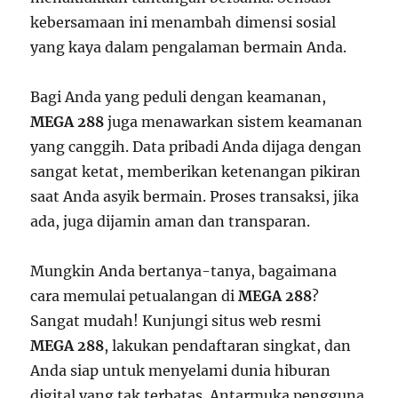
kebersamaan ini menambah dimensi sosial
yang kaya dalam pengalaman bermain Anda.
Bagi Anda yang peduli dengan keamanan,
MEGA 288
juga menawarkan sistem keamanan
yang canggih. Data pribadi Anda dijaga dengan
sangat ketat, memberikan ketenangan pikiran
saat Anda asyik bermain. Proses transaksi, jika
ada, juga dijamin aman dan transparan.
Mungkin Anda bertanya-tanya, bagaimana
cara memulai petualangan di
MEGA 288
?
Sangat mudah! Kunjungi situs web resmi
MEGA 288
, lakukan pendaftaran singkat, dan
Anda siap untuk menyelami dunia hiburan
digital yang tak terbatas. Antarmuka pengguna