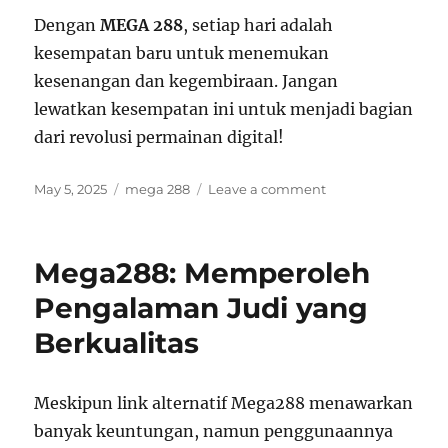
Dengan
MEGA 288
, setiap hari adalah
kesempatan baru untuk menemukan
kesenangan dan kegembiraan. Jangan
lewatkan kesempatan ini untuk menjadi bagian
dari revolusi permainan digital!
Posted
Tags
on
May 5, 2025
mega 288
Leave a comment
on
MEGA
288:
Rahasia
Mega288: Memperoleh
Sensasi
Permainan
Pengalaman Judi yang
Digital
Berkualitas
yang
Wajib
Dicoba!
Meskipun link alternatif Mega288 menawarkan
banyak keuntungan, namun penggunaannya