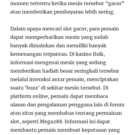
momen tertentu ketika mesin tersebut “gacor”
atau memberikan pembayaran lebih sering.
Dalam upaya mencari slot gacor, para pemain
dapat memperhatikan mesin yang sudah
banyak dimainkan dan memiliki banyak
kemenangan terpantau. Di kasino fisik,
informasi mengenai mesin yang sedang
memberikan hadiah besar seringkali tersebar
melalui interaksi antar pemain, menciptakan
suatu ‘buzz’ di sekitar mesin tersebut. Di
platform online, pemain dapat membaca
ulasan dan pengalaman pengguna lain di forum
atau situs yang membahas tentang permainan
slot, seperti Mega288. Informasi ini dapat
membantu pemain membuat keputusan yang