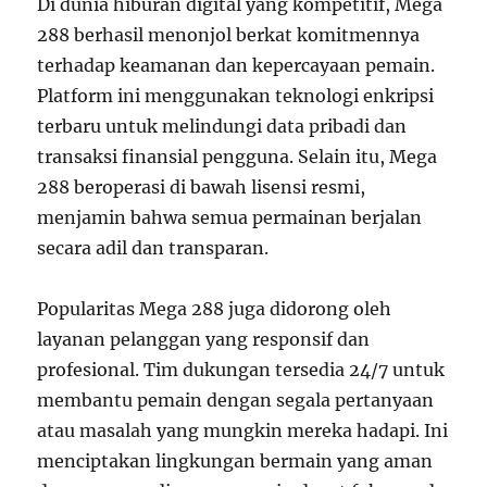
Di dunia hiburan digital yang kompetitif, Mega
288 berhasil menonjol berkat komitmennya
terhadap keamanan dan kepercayaan pemain.
Platform ini menggunakan teknologi enkripsi
terbaru untuk melindungi data pribadi dan
transaksi finansial pengguna. Selain itu, Mega
288 beroperasi di bawah lisensi resmi,
menjamin bahwa semua permainan berjalan
secara adil dan transparan.
Popularitas Mega 288 juga didorong oleh
layanan pelanggan yang responsif dan
profesional. Tim dukungan tersedia 24/7 untuk
membantu pemain dengan segala pertanyaan
atau masalah yang mungkin mereka hadapi. Ini
menciptakan lingkungan bermain yang aman