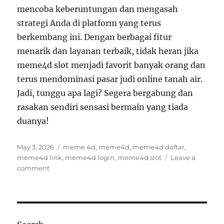
mencoba keberuntungan dan mengasah
strategi Anda di platform yang terus
berkembang ini. Dengan berbagai fitur
menarik dan layanan terbaik, tidak heran jika
meme4d slot menjadi favorit banyak orang dan
terus mendominasi pasar judi online tanah air.
Jadi, tunggu apa lagi? Segera bergabung dan
rasakan sendiri sensasi bermain yang tiada
duanya!
Posted
Tags
May 3, 2026
meme 4d
,
meme4d
,
meme4d daftar
,
on
meme4d link
,
meme4d login
,
meme4d slot
Leave a
on
comment
Temukan
Formula
Rahasia
Toto
Slot