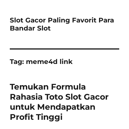
Slot Gacor Paling Favorit Para
Bandar Slot
Tag:
meme4d link
Temukan Formula
Rahasia Toto Slot Gacor
untuk Mendapatkan
Profit Tinggi