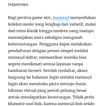
terpercaya.
Bagi pecinta game slot,
meme4d
menyediakan
koleksi mesin yang lengkap dan variatif, mulai
dari tema klasik hingga modern yang mampu
memanjakan mata sekaligus mengasah
keberuntungan. Pengguna dapat melakukan
pendaftaran dengan proses simpel melalui
meme4d daftar, memastikan mereka bisa
segera menikmati semua layanan tanpa
hambatan berarti. Setelah terdaftar, akses
langsung ke halaman login melalui meme4d
login akan membuka pintu menuju dunia
hiburan virtual yang penuh peluang besar
untuk mendapatkan keuntungan. Tidak perlu
khawatir soal link, karena meme4d link selalu