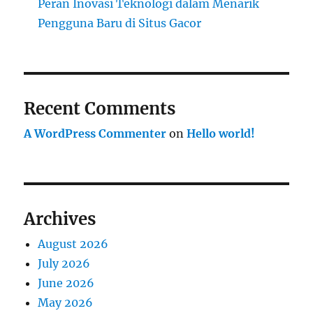
Peran Inovasi Teknologi dalam Menarik
Pengguna Baru di Situs Gacor
Recent Comments
A WordPress Commenter
on
Hello world!
Archives
August 2026
July 2026
June 2026
May 2026