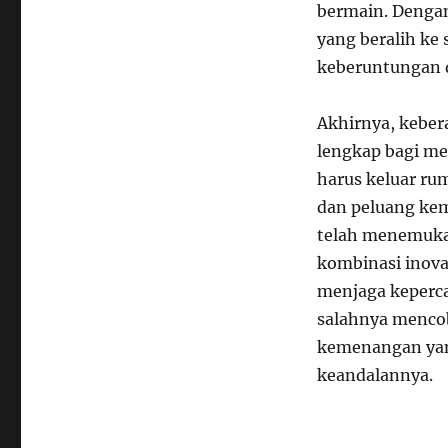
bermain. Dengan
yang beralih ke 
keberuntungan d
Akhirnya, kebera
lengkap bagi me
harus keluar ru
dan peluang ke
telah menemukan
kombinasi inova
menjaga keperca
salahnya mencob
kemenangan yang
keandalannya.