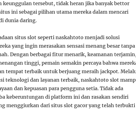
 keunggulan tersebut, tidak heran jika banyak bettor
situs ini sebagai pilihan utama mereka dalam mencari
i dunia daring.
daan situs slot seperti naskahtoto menjadi solusi
reka yang ingin merasakan sensasi menang besar tanpa
mah. Dengan berbagai fitur menarik, keamanan terjamin
menangan tinggi, pemain semakin percaya bahwa merek
 tempat terbaik untuk berjuang meraih jackpot. Melalu
si teknologi dan layanan terbaik, naskahtoto slot mam
yaan dan kepuasan para pengguna setia. Tidak ada
a keberuntungan di platform ini dan rasakan sendiri
 menggiurkan dari situs slot gacor yang telah terbukti