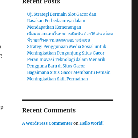
Recent Posts
Uji Strategi Bermain Slot Gacor dan
Rasakan Perbedaannya dalam
Mendapatkan Kemenangan
เพิ่มผลตอบแทนในทุกการเดิมพัน ด้วยวิธีเล่น สล็อต
ที่ช่วยสร้างความแตกต่างอย่างชัดเจน
n
Strategi Penggunaan Media Sosial untuk
Meningkatkan Pengunjung Situs Gacor
g
Peran Inovasi Teknologi dalam Menarik
Pengguna Baru di Situs Gacor
Bagaimana Situs Gacor Membantu Pemain
Meningkatkan Skill Permainan
-
ap
Recent Comments
A WordPress Commenter
on
Hello world!