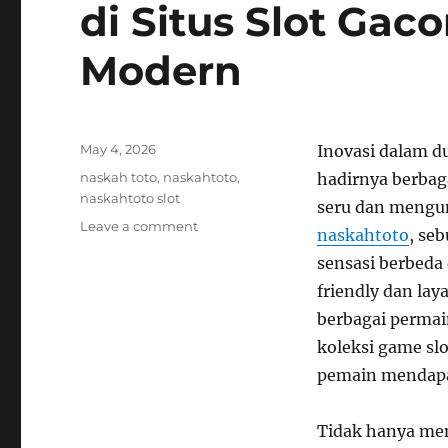
di Situs Slot Gac
Modern
Posted
May 4, 2026
Inovasi dalam d
on
Tags
naskah toto
,
naskahtoto
,
hadirnya berba
naskahtoto slot
seru dan mengun
on
Leave a comment
naskahtoto
, se
Maksimalkan
sensasi berbeda
Peluang
Jackpot
friendly dan la
Slot777
berbagai permai
di
koleksi game sl
Situs
Slot
pemain mendapa
Gacor
dengan
Tidak hanya men
Cara