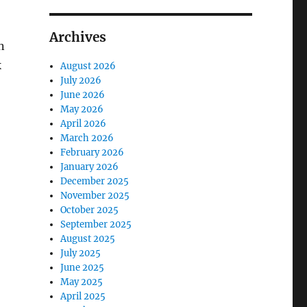
Archives
n
k
August 2026
July 2026
June 2026
May 2026
April 2026
March 2026
February 2026
January 2026
December 2025
November 2025
October 2025
September 2025
August 2025
July 2025
June 2025
May 2025
April 2025