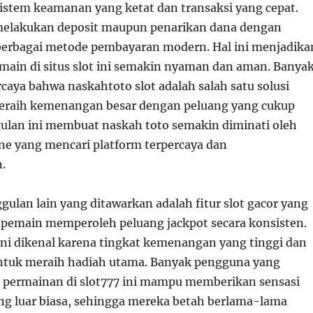
sistem keamanan yang ketat dan transaksi yang cepat.
melakukan deposit maupun penarikan dana dengan
berbagai metode pembayaran modern. Hal ini menjadika
ain di situs slot ini semakin nyaman dan aman. Banya
caya bahwa naskahtoto slot adalah salah satu solusi
meraih kemenangan besar dengan peluang yang cukup
ulan ini membuat naskah toto semakin diminati oleh
ine yang mencari platform terpercaya dan
.
ggulan lain yang ditawarkan adalah fitur slot gacor yang
emain memperoleh peluang jackpot secara konsisten.
 ini dikenal karena tingkat kemenangan yang tinggi dan
ntuk meraih hadiah utama. Banyak pengguna yang
permainan di slot777 ini mampu memberikan sensasi
g luar biasa, sehingga mereka betah berlama-lama