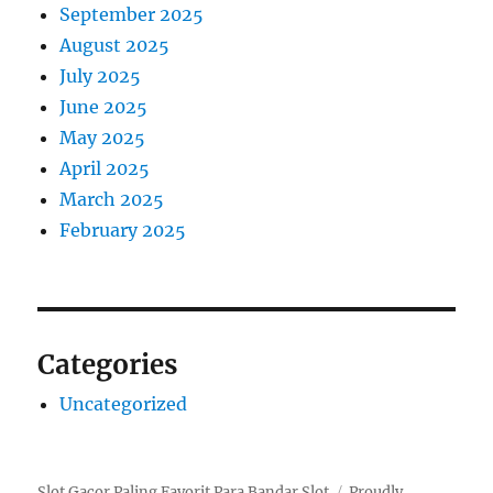
September 2025
August 2025
July 2025
June 2025
May 2025
April 2025
March 2025
February 2025
Categories
Uncategorized
Slot Gacor Paling Favorit Para Bandar Slot
Proudly