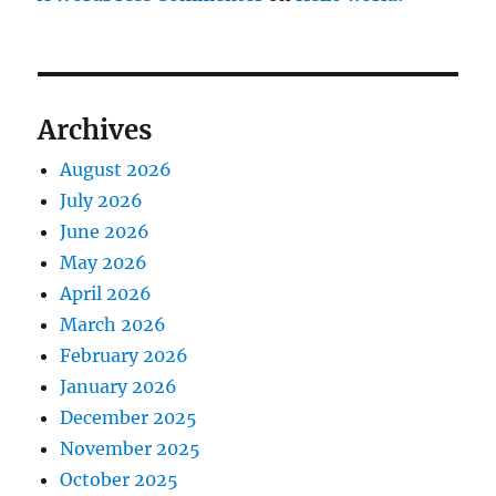
Archives
August 2026
July 2026
June 2026
May 2026
April 2026
March 2026
February 2026
January 2026
December 2025
November 2025
October 2025