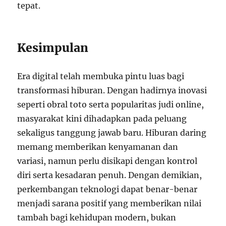
tepat.
Kesimpulan
Era digital telah membuka pintu luas bagi
transformasi hiburan. Dengan hadirnya inovasi
seperti obral toto serta popularitas judi online,
masyarakat kini dihadapkan pada peluang
sekaligus tanggung jawab baru. Hiburan daring
memang memberikan kenyamanan dan
variasi, namun perlu disikapi dengan kontrol
diri serta kesadaran penuh. Dengan demikian,
perkembangan teknologi dapat benar-benar
menjadi sarana positif yang memberikan nilai
tambah bagi kehidupan modern, bukan