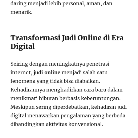
daring menjadi lebih personal, aman, dan
menarik.
Transformasi Judi Online di Era
Digital
Seiring dengan meningkatnya penetrasi
internet,
judi online
menjadi salah satu
fenomena yang tidak bisa diabaikan.
Kehadirannya menghadirkan cara baru dalam
menikmati hiburan berbasis keberuntungan.
Meskipun sering diperdebatkan, kehadiran judi
digital menawarkan pengalaman yang berbeda
dibandingkan aktivitas konvensional.