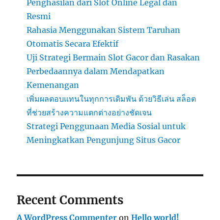
Penghasilan dari Slot Online Legal dan
Resmi
Rahasia Menggunakan Sistem Taruhan
Otomatis Secara Efektif
Uji Strategi Bermain Slot Gacor dan Rasakan
Perbedaannya dalam Mendapatkan
Kemenangan
เพิ่มผลตอบแทนในทุกการเดิมพัน ด้วยวิธีเล่น สล็อต
ที่ช่วยสร้างความแตกต่างอย่างชัดเจน
Strategi Penggunaan Media Sosial untuk
Meningkatkan Pengunjung Situs Gacor
Recent Comments
A WordPress Commenter
on
Hello world!