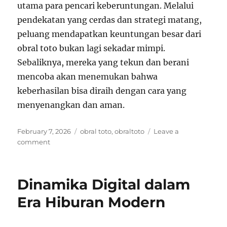
utama para pencari keberuntungan. Melalui
pendekatan yang cerdas dan strategi matang,
peluang mendapatkan keuntungan besar dari
obral toto bukan lagi sekadar mimpi.
Sebaliknya, mereka yang tekun dan berani
mencoba akan menemukan bahwa
keberhasilan bisa diraih dengan cara yang
menyenangkan dan aman.
Posted
Tags
February 7, 2026
obral toto
,
obraltoto
Leave a
on
on
comment
Toto
Slot
Terpercaya
Dinamika Digital dalam
dengan
Pelayanan
Era Hiburan Modern
Profesional
24
Jam