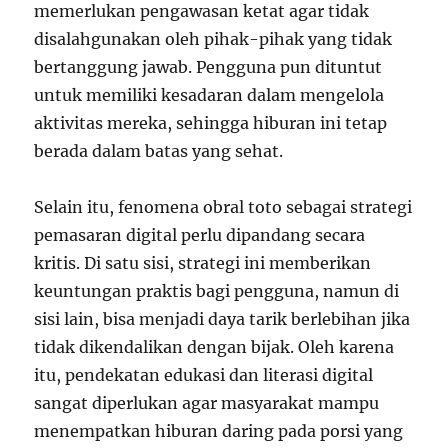
memerlukan pengawasan ketat agar tidak
disalahgunakan oleh pihak-pihak yang tidak
bertanggung jawab. Pengguna pun dituntut
untuk memiliki kesadaran dalam mengelola
aktivitas mereka, sehingga hiburan ini tetap
berada dalam batas yang sehat.
Selain itu, fenomena obral toto sebagai strategi
pemasaran digital perlu dipandang secara
kritis. Di satu sisi, strategi ini memberikan
keuntungan praktis bagi pengguna, namun di
sisi lain, bisa menjadi daya tarik berlebihan jika
tidak dikendalikan dengan bijak. Oleh karena
itu, pendekatan edukasi dan literasi digital
sangat diperlukan agar masyarakat mampu
menempatkan hiburan daring pada porsi yang