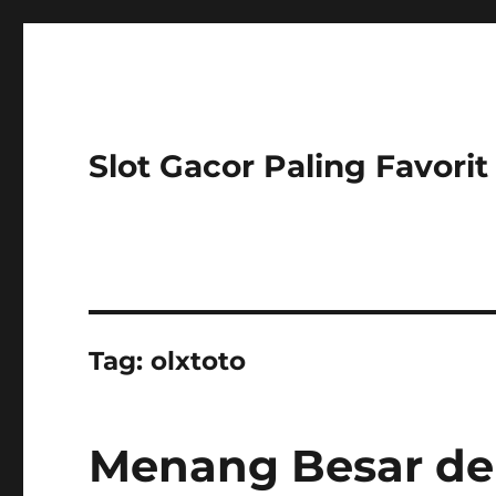
Slot Gacor Paling Favorit
Tag:
olxtoto
Menang Besar de