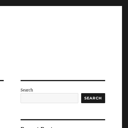
Search
SEARCH