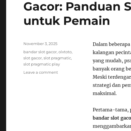
Gacor: Panduan S
untuk Pemain
Posted
November 3, 2025
Dalam beberapa 
on
Tags
bandar slot gacor
,
olxtoto
,
kalangan pecin
slot gacor
,
slot pragmatic
,
yang mudah, pr
slot pragmatic play
banyak orang ber
on
Leave a comment
Meski terdengar
Menang
Besar
strategi dan p
dengan
maksimal.
Bandar
Slot
Gacor:
Pertama-tama, 
Panduan
bandar slot gac
Santai
menggambarkan 
Tapi