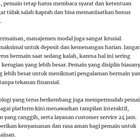
 pemain tetap harus membaca syarat dan ketentuan
gar tidak salah kaprah dan bisa memanfaatkan bonus
.
 permainan, manajemen modal juga sangat krusial.
maksimal untuk deposit dan kemenangan harian. Janga
rus bermain saat sedang kalah, karena hal ini sering
kerugian yang lebih besar. Pemain yang disiplin biasan
g lebih besar untuk menikmati pengalaman bermain ya
npa tekanan finansial.
eknologi yang terus berkembang juga mempermudah pema
bagai platform kini menawarkan tampilan interaktif,
 yang canggih, serta layanan customer service 24 jam.
erikan kenyamanan dan rasa aman bagi pemain untuk
ainan.