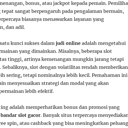
enangan, bonus, atau jackpot kepada pemain. Pemilih
g tepat sangat berpengaruh pada pengalaman bermain,
erpercaya biasanya menawarkan layanan yang
, dan adil.
h satu kunci sukses dalam
judi online
adalah mengetahui
ermainan yang dimainkan. Misalnya, beberapa slot
itas tinggi, artinya kemenangan mungkin jarang tetapi
. Sebaliknya, slot dengan volatilitas rendah memberikan
h sering, tetapi nominalnya lebih kecil. Pemahaman ini
n menyesuaikan strategi dan modal yang akan
ermainan lebih efektif.
ting adalah memperhatikan bonus dan promosi yang
h
bandar slot gacor
. Banyak situs terpercaya menyediaka
free spin, atau cashback yang bisa meningkatkan peluan