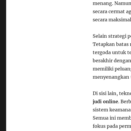
menang. Namun,
secara cermat a
secara maksimal
Selain strategi
Tetapkan batas 
tergoda untuk te
berakhir dengan 
memiliki peluan
menyenangkan ta
Di sisi lain, t
judi online
. Ber
sistem keamanan
Semua ini memb
fokus pada perm