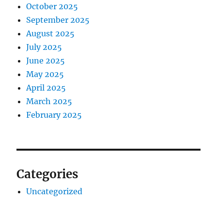
October 2025
September 2025
August 2025
July 2025
June 2025
May 2025
April 2025
March 2025
February 2025
Categories
Uncategorized