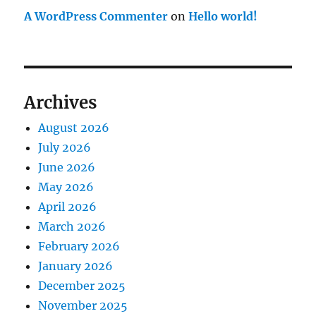
A WordPress Commenter
on
Hello world!
Archives
August 2026
July 2026
June 2026
May 2026
April 2026
March 2026
February 2026
January 2026
December 2025
November 2025