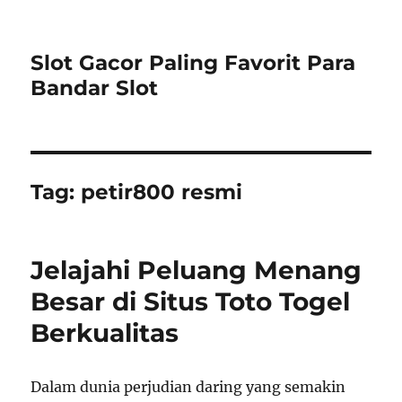
Slot Gacor Paling Favorit Para
Bandar Slot
Tag:
petir800 resmi
Jelajahi Peluang Menang
Besar di Situs Toto Togel
Berkualitas
Dalam dunia perjudian daring yang semakin