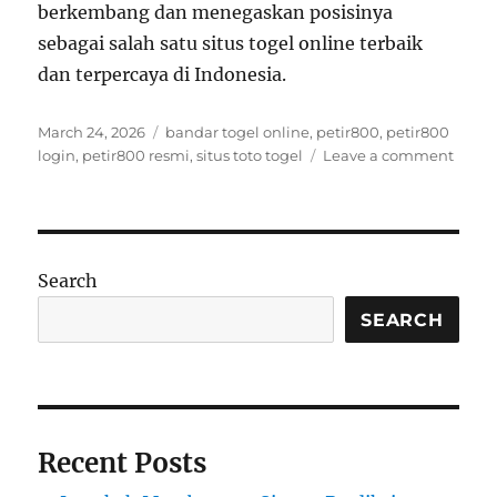
berkembang dan menegaskan posisinya
sebagai salah satu situs togel online terbaik
dan terpercaya di Indonesia.
Posted
Tags
March 24, 2026
bandar togel online
,
petir800
,
petir800
on
on
login
,
petir800 resmi
,
situs toto togel
Leave a comment
Jelaja
Pelu
Mena
Besar
di
Search
Situs
Toto
SEARCH
Togel
Berku
Recent Posts