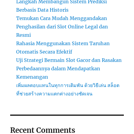
Langkah Membangun Sistem Prediksi
Berbasis Data Historis
Temukan Cara Mudah Menggandakan
Penghasilan dari Slot Online Legal dan
Resmi
Rahasia Menggunakan Sistem Taruhan
Otomatis Secara Efektif
Uji Strategi Bermain Slot Gacor dan Rasakan
Perbedaannya dalam Mendapatkan
Kemenangan
เพิ่มผลตอบแทนในทุกการเดิมพัน ด้วยวิธีเล่น สล็อต
ที่ช่วยสร้างความแตกต่างอย่างชัดเจน
Recent Comments