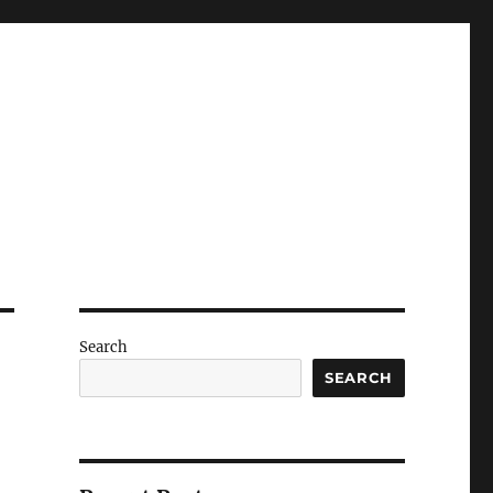
Search
SEARCH