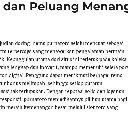
 dan Peluang Menan
judian daring, nama purnatoto selalu mencuat sebagai
form terpercaya yang menawarkan pengalaman bermain
aik. Keunggulan utama dari situs ini terletak pada koleksi
yang lengkap dan inovatif, mampu memenuhi selera par
an digital. Pengguna dapat menikmati berbagai tema
itur bonus melimpah, sehingga setiap putaran
asi tak terlupakan. Dengan reputasi solid dan layanan
responsif, purnatoto menjadikannya pilihan utama bagi
in meraih kemenangan besar melalui slot toto yang