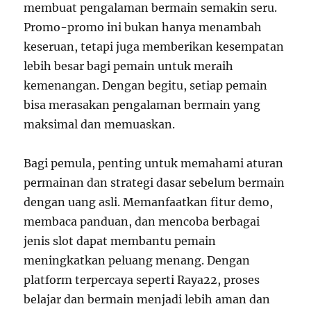
membuat pengalaman bermain semakin seru.
Promo-promo ini bukan hanya menambah
keseruan, tetapi juga memberikan kesempatan
lebih besar bagi pemain untuk meraih
kemenangan. Dengan begitu, setiap pemain
bisa merasakan pengalaman bermain yang
maksimal dan memuaskan.
Bagi pemula, penting untuk memahami aturan
permainan dan strategi dasar sebelum bermain
dengan uang asli. Memanfaatkan fitur demo,
membaca panduan, dan mencoba berbagai
jenis slot dapat membantu pemain
meningkatkan peluang menang. Dengan
platform terpercaya seperti Raya22, proses
belajar dan bermain menjadi lebih aman dan