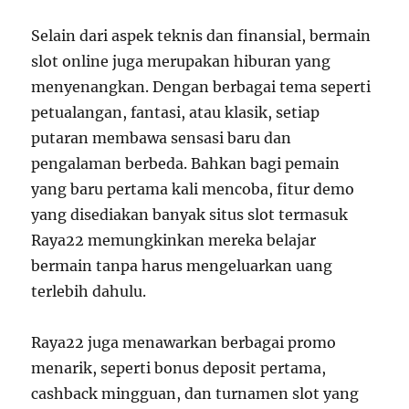
Selain dari aspek teknis dan finansial, bermain
slot online juga merupakan hiburan yang
menyenangkan. Dengan berbagai tema seperti
petualangan, fantasi, atau klasik, setiap
putaran membawa sensasi baru dan
pengalaman berbeda. Bahkan bagi pemain
yang baru pertama kali mencoba, fitur demo
yang disediakan banyak situs slot termasuk
Raya22 memungkinkan mereka belajar
bermain tanpa harus mengeluarkan uang
terlebih dahulu.
Raya22 juga menawarkan berbagai promo
menarik, seperti bonus deposit pertama,
cashback mingguan, dan turnamen slot yang