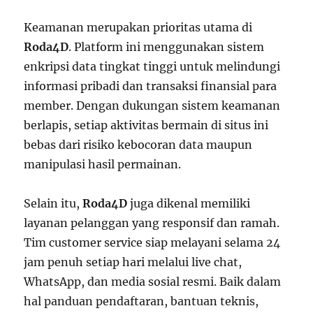
Keamanan merupakan prioritas utama di
Roda4D
. Platform ini menggunakan sistem
enkripsi data tingkat tinggi untuk melindungi
informasi pribadi dan transaksi finansial para
member. Dengan dukungan sistem keamanan
berlapis, setiap aktivitas bermain di situs ini
bebas dari risiko kebocoran data maupun
manipulasi hasil permainan.
Selain itu,
Roda4D
juga dikenal memiliki
layanan pelanggan yang responsif dan ramah.
Tim customer service siap melayani selama 24
jam penuh setiap hari melalui live chat,
WhatsApp, dan media sosial resmi. Baik dalam
hal panduan pendaftaran, bantuan teknis,