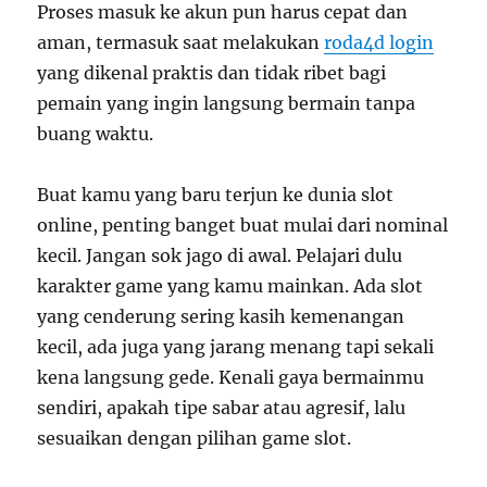
Proses masuk ke akun pun harus cepat dan
aman, termasuk saat melakukan
roda4d login
yang dikenal praktis dan tidak ribet bagi
pemain yang ingin langsung bermain tanpa
buang waktu.
Buat kamu yang baru terjun ke dunia slot
online, penting banget buat mulai dari nominal
kecil. Jangan sok jago di awal. Pelajari dulu
karakter game yang kamu mainkan. Ada slot
yang cenderung sering kasih kemenangan
kecil, ada juga yang jarang menang tapi sekali
kena langsung gede. Kenali gaya bermainmu
sendiri, apakah tipe sabar atau agresif, lalu
sesuaikan dengan pilihan game slot.