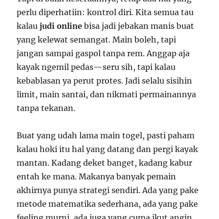
perlu diperhatiin: kontrol diri. Kita semua tau
kalau
judi online
bisa jadi jebakan manis buat
yang kelewat semangat. Main boleh, tapi
jangan sampai gaspol tanpa rem. Anggap aja
kayak ngemil pedas—seru sih, tapi kalau
kebablasan ya perut protes. Jadi selalu sisihin
limit, main santai, dan nikmati permainannya
tanpa tekanan.
Buat yang udah lama main togel, pasti paham
kalau hoki itu hal yang datang dan pergi kayak
mantan. Kadang deket banget, kadang kabur
entah ke mana. Makanya banyak pemain
akhirnya punya strategi sendiri. Ada yang pake
metode matematika sederhana, ada yang pake
feeling murni, ada juga yang cuma ikut angin.