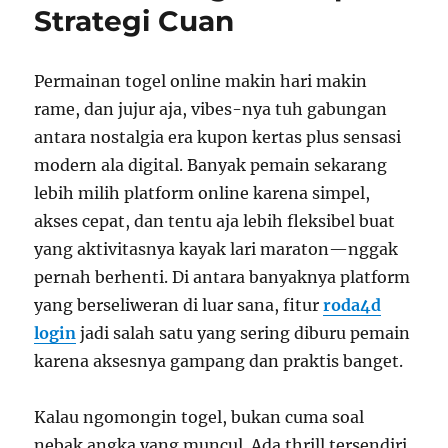
Strategi Cuan
Ampun!
Permainan togel online makin hari makin
rame, dan jujur aja, vibes-nya tuh gabungan
antara nostalgia era kupon kertas plus sensasi
modern ala digital. Banyak pemain sekarang
lebih milih platform online karena simpel,
akses cepat, dan tentu aja lebih fleksibel buat
yang aktivitasnya kayak lari maraton—nggak
pernah berhenti. Di antara banyaknya platform
yang berseliweran di luar sana, fitur
roda4d
login
jadi salah satu yang sering diburu pemain
karena aksesnya gampang dan praktis banget.
Kalau ngomongin togel, bukan cuma soal
nebak angka yang muncul. Ada thrill tersendiri