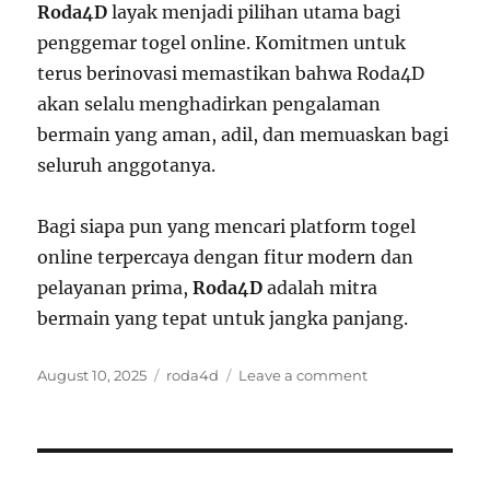
Roda4D
layak menjadi pilihan utama bagi
penggemar togel online. Komitmen untuk
terus berinovasi memastikan bahwa Roda4D
akan selalu menghadirkan pengalaman
bermain yang aman, adil, dan memuaskan bagi
seluruh anggotanya.
Bagi siapa pun yang mencari platform togel
online terpercaya dengan fitur modern dan
pelayanan prima,
Roda4D
adalah mitra
bermain yang tepat untuk jangka panjang.
Posted
Tags
on
August 10, 2025
roda4d
Leave a comment
on
Roda4D:
Platform
Togel
Online
Terpercaya