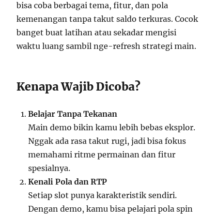
bisa coba berbagai tema, fitur, dan pola
kemenangan tanpa takut saldo terkuras. Cocok
banget buat latihan atau sekadar mengisi
waktu luang sambil nge-refresh strategi main.
Kenapa Wajib Dicoba?
Belajar Tanpa Tekanan
Main demo bikin kamu lebih bebas eksplor.
Nggak ada rasa takut rugi, jadi bisa fokus
memahami ritme permainan dan fitur
spesialnya.
Kenali Pola dan RTP
Setiap slot punya karakteristik sendiri.
Dengan demo, kamu bisa pelajari pola spin