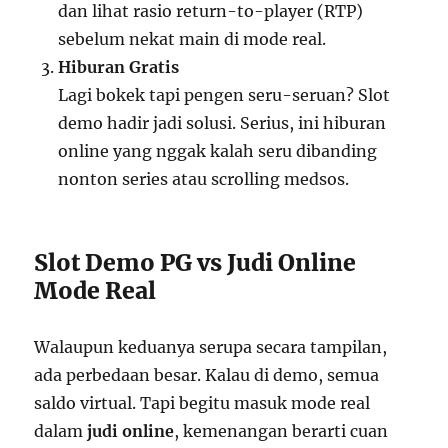
dan lihat rasio return-to-player (RTP)
sebelum nekat main di mode real.
Hiburan Gratis
Lagi bokek tapi pengen seru-seruan? Slot
demo hadir jadi solusi. Serius, ini hiburan
online yang nggak kalah seru dibanding
nonton series atau scrolling medsos.
Slot Demo PG vs Judi Online
Mode Real
Walaupun keduanya serupa secara tampilan,
ada perbedaan besar. Kalau di demo, semua
saldo virtual. Tapi begitu masuk mode real
dalam
judi online
, kemenangan berarti cuan