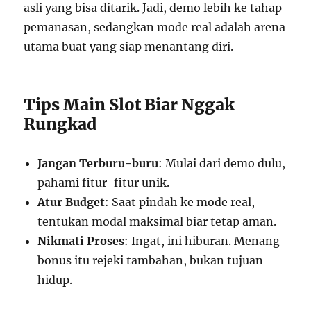
asli yang bisa ditarik. Jadi, demo lebih ke tahap
pemanasan, sedangkan mode real adalah arena
utama buat yang siap menantang diri.
Tips Main Slot Biar Nggak
Rungkad
Jangan Terburu-buru
: Mulai dari demo dulu,
pahami fitur-fitur unik.
Atur Budget
: Saat pindah ke mode real,
tentukan modal maksimal biar tetap aman.
Nikmati Proses
: Ingat, ini hiburan. Menang
bonus itu rejeki tambahan, bukan tujuan
hidup.