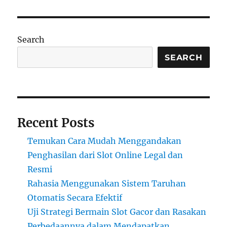
Kemenangan
Anda
Sekarang
Juga
Search
di
Situs
SEARCH
Slot
Gacor
dengan
Strategi
Teruji
Recent Posts
Temukan Cara Mudah Menggandakan
Penghasilan dari Slot Online Legal dan
Resmi
Rahasia Menggunakan Sistem Taruhan
Otomatis Secara Efektif
Uji Strategi Bermain Slot Gacor dan Rasakan
Perbedaannya dalam Mendapatkan