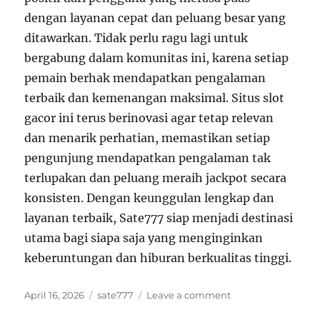
dengan layanan cepat dan peluang besar yang
ditawarkan. Tidak perlu ragu lagi untuk
bergabung dalam komunitas ini, karena setiap
pemain berhak mendapatkan pengalaman
terbaik dan kemenangan maksimal. Situs slot
gacor ini terus berinovasi agar tetap relevan
dan menarik perhatian, memastikan setiap
pengunjung mendapatkan pengalaman tak
terlupakan dan peluang meraih jackpot secara
konsisten. Dengan keunggulan lengkap dan
layanan terbaik, Sate777 siap menjadi destinasi
utama bagi siapa saja yang menginginkan
keberuntungan dan hiburan berkualitas tinggi.
Posted
Tags
on
April 16, 2026
sate777
Leave a comment
on
Maksimalkan