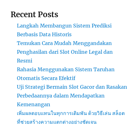
Recent Posts
Langkah Membangun Sistem Prediksi
Berbasis Data Historis
Temukan Cara Mudah Menggandakan
Penghasilan dari Slot Online Legal dan
Resmi
Rahasia Menggunakan Sistem Taruhan
Otomatis Secara Efektif
Uji Strategi Bermain Slot Gacor dan Rasakan
Perbedaannya dalam Mendapatkan
Kemenangan
เพิ่มผลตอบแทนในทุกการเดิมพัน ด้วยวิธีเล่น สล็อต
ที่ช่วยสร้างความแตกต่างอย่างชัดเจน