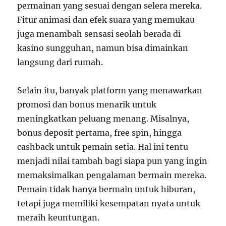
permainan yang sesuai dengan selera mereka.
Fitur animasi dan efek suara yang memukau
juga menambah sensasi seolah berada di
kasino sungguhan, namun bisa dimainkan
langsung dari rumah.
Selain itu, banyak platform yang menawarkan
promosi dan bonus menarik untuk
meningkatkan peluang menang. Misalnya,
bonus deposit pertama, free spin, hingga
cashback untuk pemain setia. Hal ini tentu
menjadi nilai tambah bagi siapa pun yang ingin
memaksimalkan pengalaman bermain mereka.
Pemain tidak hanya bermain untuk hiburan,
tetapi juga memiliki kesempatan nyata untuk
meraih keuntungan.