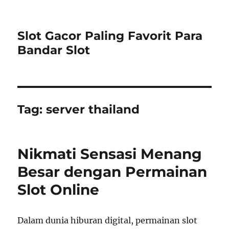
Slot Gacor Paling Favorit Para
Bandar Slot
Tag:
server thailand
Nikmati Sensasi Menang
Besar dengan Permainan
Slot Online
Dalam dunia hiburan digital, permainan slot