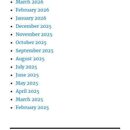
March 2026
February 2026
January 2026
December 2025
November 2025
October 2025
September 2025
August 2025
July 2025
June 2025
May 2025
April 2025
March 2025
February 2025