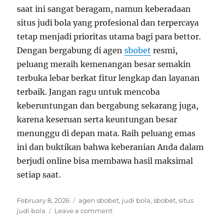
saat ini sangat beragam, namun keberadaan
situs judi bola yang profesional dan terpercaya
tetap menjadi prioritas utama bagi para bettor.
Dengan bergabung di agen
sbobet
resmi,
peluang meraih kemenangan besar semakin
terbuka lebar berkat fitur lengkap dan layanan
terbaik. Jangan ragu untuk mencoba
keberuntungan dan bergabung sekarang juga,
karena keseruan serta keuntungan besar
menunggu di depan mata. Raih peluang emas
ini dan buktikan bahwa keberanian Anda dalam
berjudi online bisa membawa hasil maksimal
setiap saat.
Posted
Tags
February 8, 2026
agen sbobet
,
judi bola
,
sbobet
,
situs
on
on
judi bola
Leave a comment
Tingkatkan