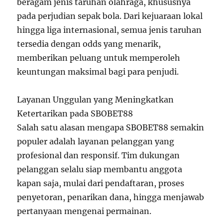
beragam jenis taruhan olahraga, khususnya
pada perjudian sepak bola. Dari kejuaraan lokal
hingga liga internasional, semua jenis taruhan
tersedia dengan odds yang menarik,
memberikan peluang untuk memperoleh
keuntungan maksimal bagi para penjudi.
Layanan Unggulan yang Meningkatkan
Ketertarikan pada SBOBET88
Salah satu alasan mengapa SBOBET88 semakin
populer adalah layanan pelanggan yang
profesional dan responsif. Tim dukungan
pelanggan selalu siap membantu anggota
kapan saja, mulai dari pendaftaran, proses
penyetoran, penarikan dana, hingga menjawab
pertanyaan mengenai permainan.