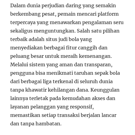
Dalam dunia perjudian daring yang semakin
berkembang pesat, pemain mencari platform
terpercaya yang menawarkan pengalaman seru
sekaligus menguntungkan. Salah satu pilihan
terbaik adalah situs judi bola yang
menyediakan berbagai fitur canggih dan
peluang besar untuk meraih kemenangan.
Melalui sistem yang aman dan transparan,
pengguna bisa menikmati taruhan sepak bola
dari berbagai liga terkenal di seluruh dunia
tanpa khawatir kehilangan dana. Keunggulan
lainnya terletak pada kemudahan akses dan
layanan pelanggan yang responsif,
memastikan setiap transaksi berjalan lancar
dan tanpa hambatan.