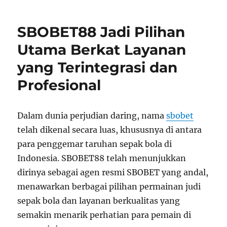
Peluang
Menang
SBOBET88 Jadi Pilihan
Anda
di
Utama Berkat Layanan
Situs
yang Terintegrasi dan
Agen
Judi
Profesional
Bola
Sbobet
Resmi
Dalam dunia perjudian daring, nama
sbobet
telah dikenal secara luas, khususnya di antara
para penggemar taruhan sepak bola di
Indonesia. SBOBET88 telah menunjukkan
dirinya sebagai agen resmi SBOBET yang andal,
menawarkan berbagai pilihan permainan judi
sepak bola dan layanan berkualitas yang
semakin menarik perhatian para pemain di