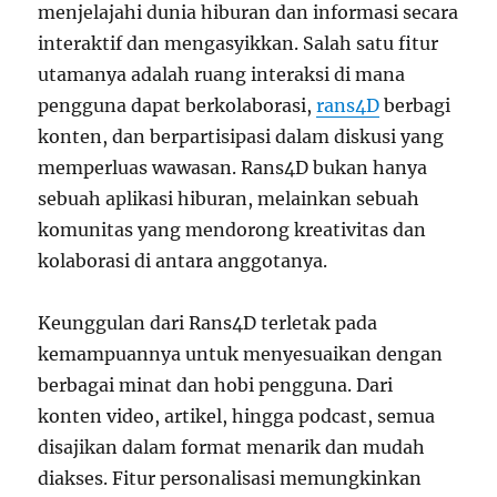
menjelajahi dunia hiburan dan informasi secara
interaktif dan mengasyikkan. Salah satu fitur
utamanya adalah ruang interaksi di mana
pengguna dapat berkolaborasi,
rans4D
berbagi
konten, dan berpartisipasi dalam diskusi yang
memperluas wawasan. Rans4D bukan hanya
sebuah aplikasi hiburan, melainkan sebuah
komunitas yang mendorong kreativitas dan
kolaborasi di antara anggotanya.
Keunggulan dari Rans4D terletak pada
kemampuannya untuk menyesuaikan dengan
berbagai minat dan hobi pengguna. Dari
konten video, artikel, hingga podcast, semua
disajikan dalam format menarik dan mudah
diakses. Fitur personalisasi memungkinkan