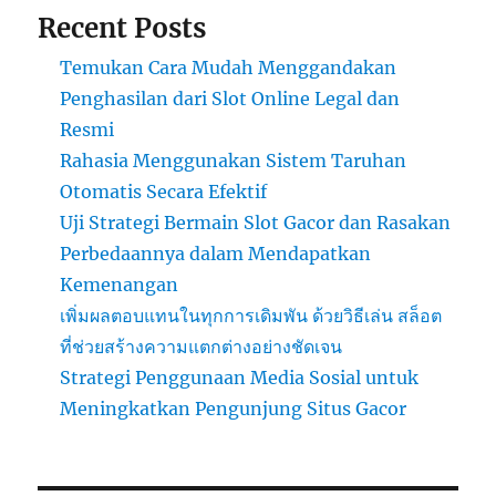
Recent Posts
Temukan Cara Mudah Menggandakan
Penghasilan dari Slot Online Legal dan
Resmi
Rahasia Menggunakan Sistem Taruhan
Otomatis Secara Efektif
Uji Strategi Bermain Slot Gacor dan Rasakan
Perbedaannya dalam Mendapatkan
Kemenangan
เพิ่มผลตอบแทนในทุกการเดิมพัน ด้วยวิธีเล่น สล็อต
ที่ช่วยสร้างความแตกต่างอย่างชัดเจน
Strategi Penggunaan Media Sosial untuk
Meningkatkan Pengunjung Situs Gacor