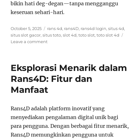
bikin hati deg-degan—tanpa mengganggu
keseruan sehari-hari.
Posted
Tags
October 5, 2025
rans 4d
,
rans4D
,
rans4d login
,
situs 4d
,
on
situs slot gacor
,
situs toto
,
slot 4d
,
toto slot
,
toto slot 4d
on
Leave a comment
Petualangan
Digital
yang
Eksplorasi Menarik dalam
Bikin
Hati
Rans4D: Fitur dan
Deg-
Manfaat
Degan
dan
Dompet
Bisa
Rans4D adalah platform inovatif yang
Senyum
menyediakan pengalaman digital unik bagi
para pengguna. Dengan berbagai fitur menarik,
Rans4D memungkinkan pengguna untuk