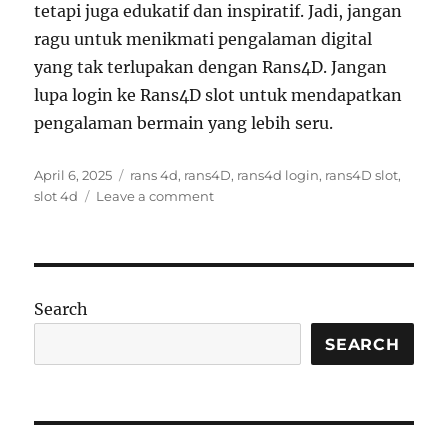
tetapi juga edukatif dan inspiratif. Jadi, jangan
ragu untuk menikmati pengalaman digital
yang tak terlupakan dengan Rans4D. Jangan
lupa login ke Rans4D slot untuk mendapatkan
pengalaman bermain yang lebih seru.
Posted
Tags
April 6, 2025
rans 4d
,
rans4D
,
rans4d login
,
rans4D slot
,
on
on
slot 4d
Leave a comment
Eksplorasi
Menarik
dalam
Rans4D:
Fitur
Search
dan
Manfaat
SEARCH