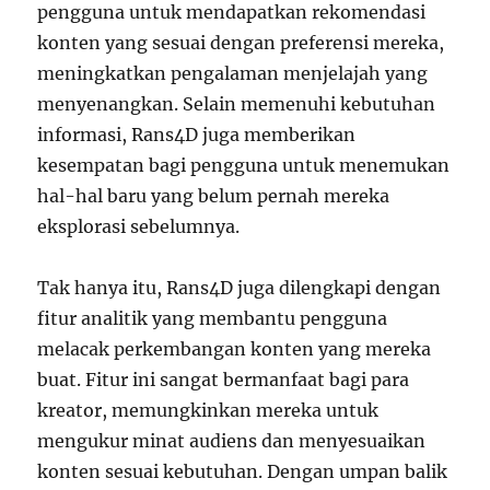
pengguna untuk mendapatkan rekomendasi
konten yang sesuai dengan preferensi mereka,
meningkatkan pengalaman menjelajah yang
menyenangkan. Selain memenuhi kebutuhan
informasi, Rans4D juga memberikan
kesempatan bagi pengguna untuk menemukan
hal-hal baru yang belum pernah mereka
eksplorasi sebelumnya.
Tak hanya itu, Rans4D juga dilengkapi dengan
fitur analitik yang membantu pengguna
melacak perkembangan konten yang mereka
buat. Fitur ini sangat bermanfaat bagi para
kreator, memungkinkan mereka untuk
mengukur minat audiens dan menyesuaikan
konten sesuai kebutuhan. Dengan umpan balik