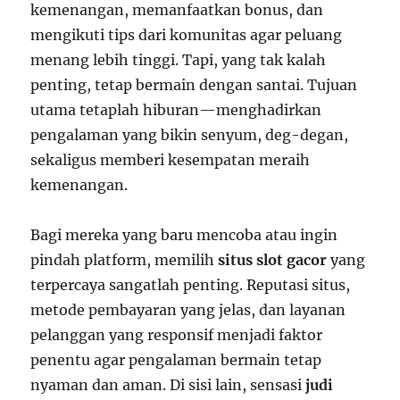
kemenangan, memanfaatkan bonus, dan
mengikuti tips dari komunitas agar peluang
menang lebih tinggi. Tapi, yang tak kalah
penting, tetap bermain dengan santai. Tujuan
utama tetaplah hiburan—menghadirkan
pengalaman yang bikin senyum, deg-degan,
sekaligus memberi kesempatan meraih
kemenangan.
Bagi mereka yang baru mencoba atau ingin
pindah platform, memilih
situs slot gacor
yang
terpercaya sangatlah penting. Reputasi situs,
metode pembayaran yang jelas, dan layanan
pelanggan yang responsif menjadi faktor
penentu agar pengalaman bermain tetap
nyaman dan aman. Di sisi lain, sensasi
judi