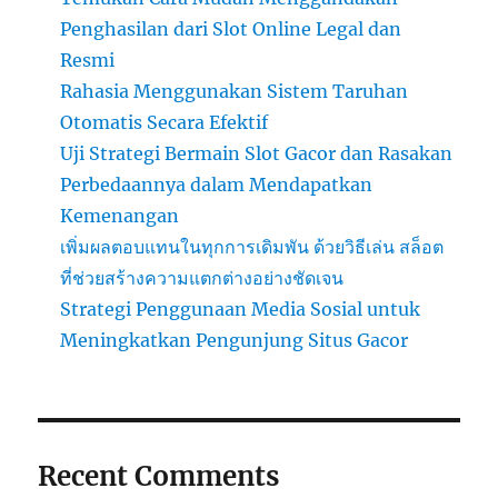
Penghasilan dari Slot Online Legal dan
Resmi
Rahasia Menggunakan Sistem Taruhan
Otomatis Secara Efektif
Uji Strategi Bermain Slot Gacor dan Rasakan
Perbedaannya dalam Mendapatkan
Kemenangan
เพิ่มผลตอบแทนในทุกการเดิมพัน ด้วยวิธีเล่น สล็อต
ที่ช่วยสร้างความแตกต่างอย่างชัดเจน
Strategi Penggunaan Media Sosial untuk
Meningkatkan Pengunjung Situs Gacor
Recent Comments