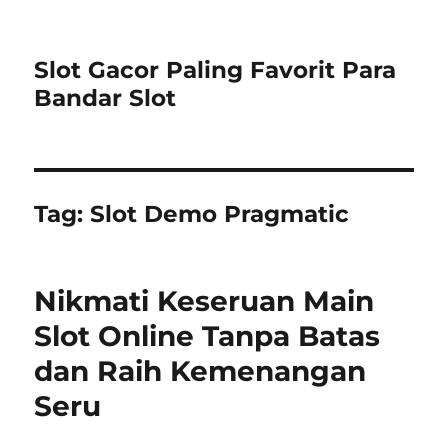
Slot Gacor Paling Favorit Para
Bandar Slot
Tag:
Slot Demo Pragmatic
Nikmati Keseruan Main
Slot Online Tanpa Batas
dan Raih Kemenangan
Seru