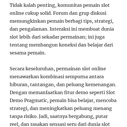
Tidak kalah penting, komunitas pemain slot
online cukup solid. Forum dan grup diskusi
memungkinkan pemain berbagi tips, strategi,
dan pengalaman. Interaksi ini membuat dunia
slot lebih dari sekadar permainan; ini juga
tentang membangun koneksi dan belajar dari
sesama pemain.
Secara keseluruhan, permainan slot online
menawarkan kombinasi sempurna antara
hiburan, tantangan, dan peluang kemenangan.
Dengan memanfaatkan fitur demo seperti Slot
Demo Pragmatic, pemain bisa belajar, mencoba
strategi, dan meningkatkan peluang menang
tanpa risiko. Jadi, saatnya bergabung, putar
reel, dan rasakan sensasi seru dari dunia slot