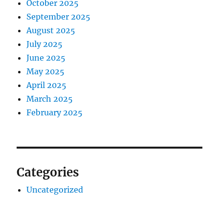
October 2025
September 2025
August 2025
July 2025
June 2025
May 2025
April 2025
March 2025
February 2025
Categories
Uncategorized