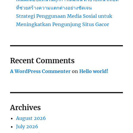
ที่ช่วยสร้างความแตกต่างอย่างชัดเจน
Strategi Penggunaan Media Sosial untuk
Meningkatkan Pengunjung Situs Gacor
Recent Comments
A WordPress Commenter
on
Hello world!
Archives
August 2026
July 2026