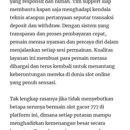
yang responsif dan ramah. Tim support siap
membantu kapan saja menghadapi kendala
teknis ataupun pertanyaan seputar transaksi
deposit dan withdraw. Dengan sistem yang
transparan dan proses pembayaran cepat,
pemain merasa nyaman dan percaya diri dalam
menjalankan setiap sesi permainan. Kualitas
layanan ini membuat para pemain merasa
dihargai dan terus kembali untuk menantang
keberuntungan mereka di dunia slot online
yang penuh sensasi.
Tak lengkap rasanya jika tidak menyebutkan
betapa serunya bermain slot gacor 777 di
platform ini, dimana setiap putaran mampu
menghadirkan kemenangan besar secara