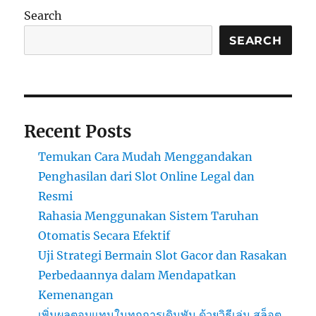
Efisien
Search
dan
Terarah
SEARCH
Recent Posts
Temukan Cara Mudah Menggandakan
Penghasilan dari Slot Online Legal dan
Resmi
Rahasia Menggunakan Sistem Taruhan
Otomatis Secara Efektif
Uji Strategi Bermain Slot Gacor dan Rasakan
Perbedaannya dalam Mendapatkan
Kemenangan
เพิ่มผลตอบแทนในทุกการเดิมพัน ด้วยวิธีเล่น สล็อต