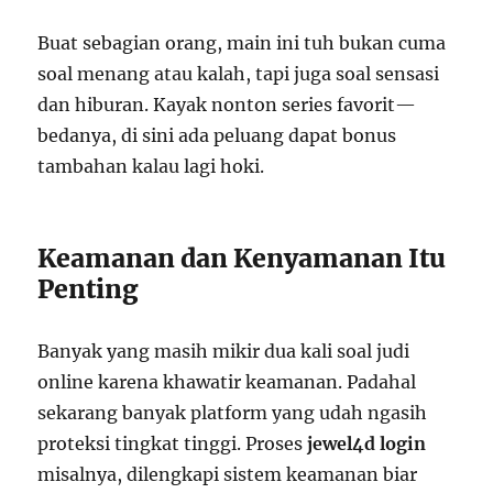
Buat sebagian orang, main ini tuh bukan cuma
soal menang atau kalah, tapi juga soal sensasi
dan hiburan. Kayak nonton series favorit—
bedanya, di sini ada peluang dapat bonus
tambahan kalau lagi hoki.
Keamanan dan Kenyamanan Itu
Penting
Banyak yang masih mikir dua kali soal judi
online karena khawatir keamanan. Padahal
sekarang banyak platform yang udah ngasih
proteksi tingkat tinggi. Proses
jewel4d login
misalnya, dilengkapi sistem keamanan biar