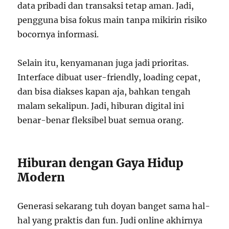
data pribadi dan transaksi tetap aman. Jadi,
pengguna bisa fokus main tanpa mikirin risiko
bocornya informasi.
Selain itu, kenyamanan juga jadi prioritas.
Interface dibuat user-friendly, loading cepat,
dan bisa diakses kapan aja, bahkan tengah
malam sekalipun. Jadi, hiburan digital ini
benar-benar fleksibel buat semua orang.
Hiburan dengan Gaya Hidup
Modern
Generasi sekarang tuh doyan banget sama hal-
hal yang praktis dan fun. Judi online akhirnya