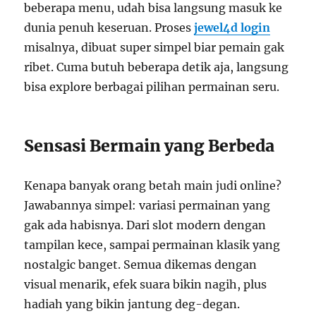
beberapa menu, udah bisa langsung masuk ke
dunia penuh keseruan. Proses
jewel4d login
misalnya, dibuat super simpel biar pemain gak
ribet. Cuma butuh beberapa detik aja, langsung
bisa explore berbagai pilihan permainan seru.
Sensasi Bermain yang Berbeda
Kenapa banyak orang betah main judi online?
Jawabannya simpel: variasi permainan yang
gak ada habisnya. Dari slot modern dengan
tampilan kece, sampai permainan klasik yang
nostalgic banget. Semua dikemas dengan
visual menarik, efek suara bikin nagih, plus
hadiah yang bikin jantung deg-degan.