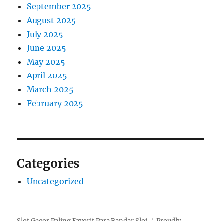
September 2025
August 2025
July 2025
June 2025
May 2025
April 2025
March 2025
February 2025
Categories
Uncategorized
Slot Gacor Paling Favorit Para Bandar Slot
Proudly