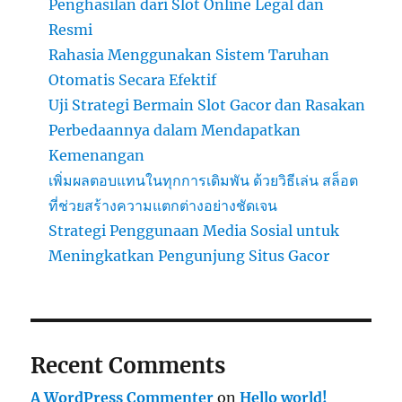
Penghasilan dari Slot Online Legal dan
Resmi
Rahasia Menggunakan Sistem Taruhan
Otomatis Secara Efektif
Uji Strategi Bermain Slot Gacor dan Rasakan
Perbedaannya dalam Mendapatkan
Kemenangan
เพิ่มผลตอบแทนในทุกการเดิมพัน ด้วยวิธีเล่น สล็อต
ที่ช่วยสร้างความแตกต่างอย่างชัดเจน
Strategi Penggunaan Media Sosial untuk
Meningkatkan Pengunjung Situs Gacor
Recent Comments
A WordPress Commenter
on
Hello world!