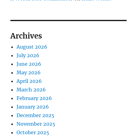
Archives
August 2026
July 2026
June 2026
May 2026
April 2026
March 2026
February 2026
January 2026
December 2025
November 2025
October 2025