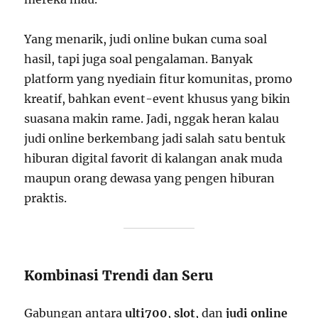
Yang menarik, judi online bukan cuma soal
hasil, tapi juga soal pengalaman. Banyak
platform yang nyediain fitur komunitas, promo
kreatif, bahkan event-event khusus yang bikin
suasana makin rame. Jadi, nggak heran kalau
judi online berkembang jadi salah satu bentuk
hiburan digital favorit di kalangan anak muda
maupun orang dewasa yang pengen hiburan
praktis.
Kombinasi Trendi dan Seru
Gabungan antara
ulti700
,
slot
, dan
judi online