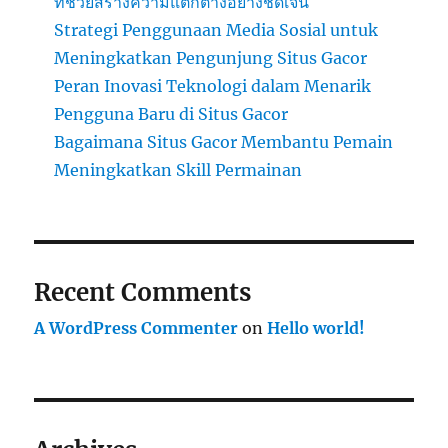
ที่ช่วยสร้างความแตกต่างอย่างชัดเจน
Strategi Penggunaan Media Sosial untuk
Meningkatkan Pengunjung Situs Gacor
Peran Inovasi Teknologi dalam Menarik
Pengguna Baru di Situs Gacor
Bagaimana Situs Gacor Membantu Pemain
Meningkatkan Skill Permainan
Recent Comments
A WordPress Commenter
on
Hello world!