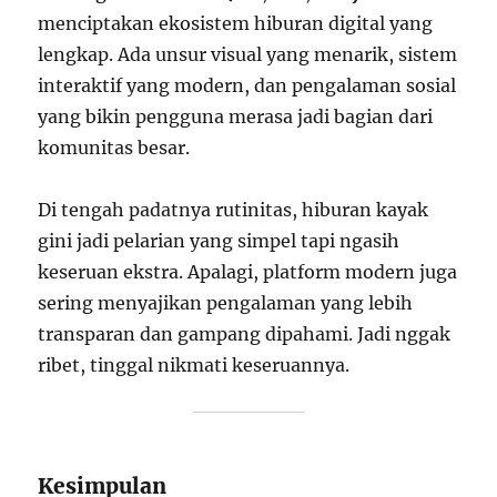
menciptakan ekosistem hiburan digital yang
lengkap. Ada unsur visual yang menarik, sistem
interaktif yang modern, dan pengalaman sosial
yang bikin pengguna merasa jadi bagian dari
komunitas besar.
Di tengah padatnya rutinitas, hiburan kayak
gini jadi pelarian yang simpel tapi ngasih
keseruan ekstra. Apalagi, platform modern juga
sering menyajikan pengalaman yang lebih
transparan dan gampang dipahami. Jadi nggak
ribet, tinggal nikmati keseruannya.
Kesimpulan