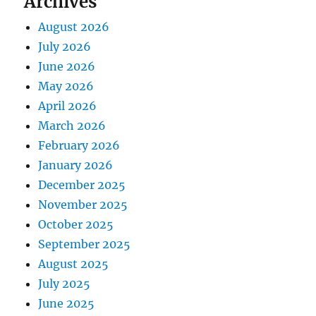
Archives
August 2026
July 2026
June 2026
May 2026
April 2026
March 2026
February 2026
January 2026
December 2025
November 2025
October 2025
September 2025
August 2025
July 2025
June 2025