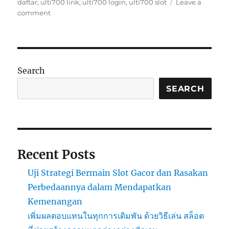
on
daftar
,
ulti700 link
,
ulti700 login
,
ulti700 slot
Leave a
on
comment
Dunia
Hiburan
Digital
yang
Semakin
Search
Seru
untuk
SEARCH
Generasi
Modern
Recent Posts
Uji Strategi Bermain Slot Gacor dan Rasakan
Perbedaannya dalam Mendapatkan
Kemenangan
เพิ่มผลตอบแทนในทุกการเดิมพัน ด้วยวิธีเล่น สล็อต