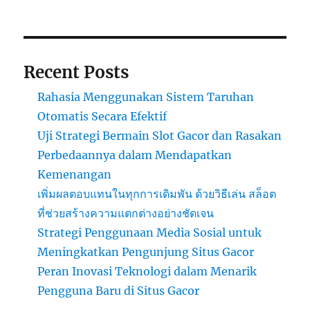
Recent Posts
Rahasia Menggunakan Sistem Taruhan
Otomatis Secara Efektif
Uji Strategi Bermain Slot Gacor dan Rasakan
Perbedaannya dalam Mendapatkan
Kemenangan
เพิ่มผลตอบแทนในทุกการเดิมพัน ด้วยวิธีเล่น สล็อต
ที่ช่วยสร้างความแตกต่างอย่างชัดเจน
Strategi Penggunaan Media Sosial untuk
Meningkatkan Pengunjung Situs Gacor
Peran Inovasi Teknologi dalam Menarik
Pengguna Baru di Situs Gacor