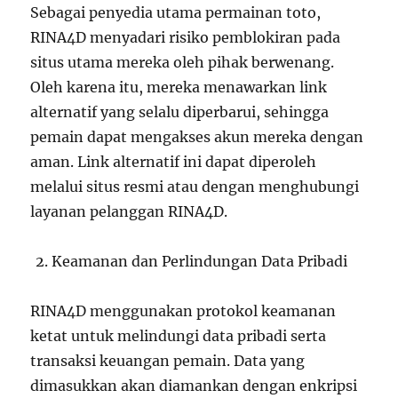
Sebagai penyedia utama permainan toto,
RINA4D menyadari risiko pemblokiran pada
situs utama mereka oleh pihak berwenang.
Oleh karena itu, mereka menawarkan link
alternatif yang selalu diperbarui, sehingga
pemain dapat mengakses akun mereka dengan
aman. Link alternatif ini dapat diperoleh
melalui situs resmi atau dengan menghubungi
layanan pelanggan RINA4D.
Keamanan dan Perlindungan Data Pribadi
RINA4D menggunakan protokol keamanan
ketat untuk melindungi data pribadi serta
transaksi keuangan pemain. Data yang
dimasukkan akan diamankan dengan enkripsi