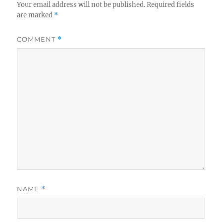
Your email address will not be published.
Required fields
are marked
*
COMMENT
*
NAME
*