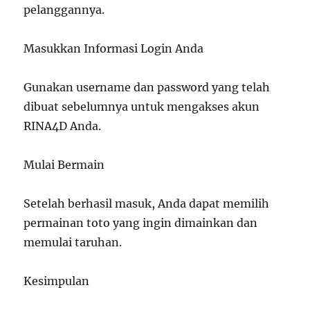
pelanggannya.
Masukkan Informasi Login Anda
Gunakan username dan password yang telah
dibuat sebelumnya untuk mengakses akun
RINA4D Anda.
Mulai Bermain
Setelah berhasil masuk, Anda dapat memilih
permainan toto yang ingin dimainkan dan
memulai taruhan.
Kesimpulan