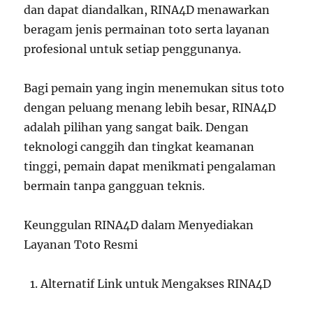
dan dapat diandalkan, RINA4D menawarkan
beragam jenis permainan toto serta layanan
profesional untuk setiap penggunanya.
Bagi pemain yang ingin menemukan situs toto
dengan peluang menang lebih besar, RINA4D
adalah pilihan yang sangat baik. Dengan
teknologi canggih dan tingkat keamanan
tinggi, pemain dapat menikmati pengalaman
bermain tanpa gangguan teknis.
Keunggulan RINA4D dalam Menyediakan
Layanan Toto Resmi
Alternatif Link untuk Mengakses RINA4D