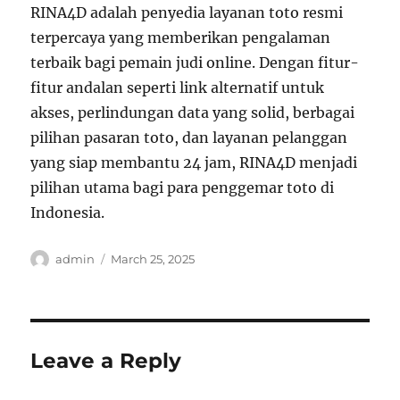
RINA4D adalah penyedia layanan toto resmi
terpercaya yang memberikan pengalaman
terbaik bagi pemain judi online. Dengan fitur-
fitur andalan seperti link alternatif untuk
akses, perlindungan data yang solid, berbagai
pilihan pasaran toto, dan layanan pelanggan
yang siap membantu 24 jam, RINA4D menjadi
pilihan utama bagi para penggemar toto di
Indonesia.
Author
Posted
admin
March 25, 2025
on
Leave a Reply