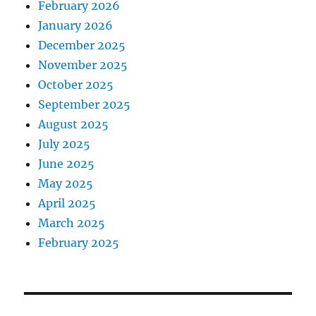
February 2026
January 2026
December 2025
November 2025
October 2025
September 2025
August 2025
July 2025
June 2025
May 2025
April 2025
March 2025
February 2025