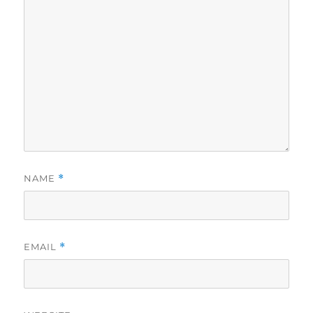
NAME
*
EMAIL
*