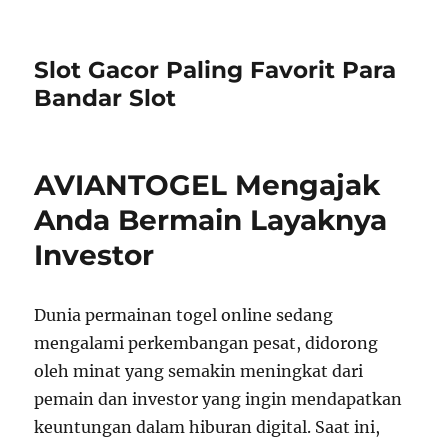
Slot Gacor Paling Favorit Para
Bandar Slot
AVIANTOGEL Mengajak
Anda Bermain Layaknya
Investor
Dunia permainan togel online sedang
mengalami perkembangan pesat, didorong
oleh minat yang semakin meningkat dari
pemain dan investor yang ingin mendapatkan
keuntungan dalam hiburan digital. Saat ini,