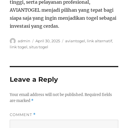
tinggi, serta pelayanan profesional,
AVIANTOGEL menjadi pilihan yang tepat bagi
siapa saja yang ingin menjadikan togel sebagai
investasi yang cerdas.
Author
Posted
Tags
admin
April 30, 2025
aviantogel
,
link alternatif
,
on
link togel
,
situs togel
Leave a Reply
Your email address will not be published.
Required fields
are marked
*
COMMENT
*