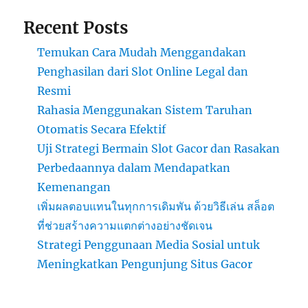
Recent Posts
Temukan Cara Mudah Menggandakan
Penghasilan dari Slot Online Legal dan
Resmi
Rahasia Menggunakan Sistem Taruhan
Otomatis Secara Efektif
Uji Strategi Bermain Slot Gacor dan Rasakan
Perbedaannya dalam Mendapatkan
Kemenangan
เพิ่มผลตอบแทนในทุกการเดิมพัน ด้วยวิธีเล่น สล็อต
ที่ช่วยสร้างความแตกต่างอย่างชัดเจน
Strategi Penggunaan Media Sosial untuk
Meningkatkan Pengunjung Situs Gacor