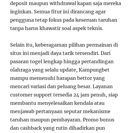
deposit maupun withdrawal kapan saja mereka
inginkan. Semua fitur ini dirancang agar
pengguna tetap fokus pada keseruan taruhan
tanpa harus khawatir soal aspek teknis.
Selain itu, keberagaman pilihan permainan di
situs ini menjadi daya tarik tersendiri. Dari
pasaran togel lengkap hingga pertandingan
olahraga yang selalu update, Kampungbet
mampu memenuhi harapan bettor yang
mencari variasi dan peluang besar. Layanan
customer support tersedia 24 jam penuh, siap
membantu menyelesaikan kendala atau
menjawab pertanyaan seputar mekanisme
taruhan maupun pembayaran. Promo bonus
dan cashback yang rutin dihadirkan pun