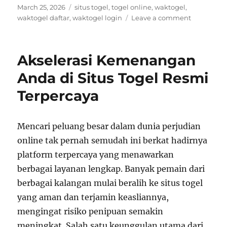
Posted
Tags
March 25, 2026
situs togel
,
togel online
,
waktogel
,
on
on
waktogel daftar
,
waktogel login
Leave a comment
Raih
Hasil
Terbaik
Akselerasi Kemenangan
di
Togel
Anda di Situs Togel Resmi
Online
Terpercaya
dengan
Strategi
Tepat
Mencari peluang besar dalam dunia perjudian
online tak pernah semudah ini berkat hadirnya
platform terpercaya yang menawarkan
berbagai layanan lengkap. Banyak pemain dari
berbagai kalangan mulai beralih ke situs togel
yang aman dan terjamin keasliannya,
mengingat risiko penipuan semakin
meningkat. Salah satu keunggulan utama dari