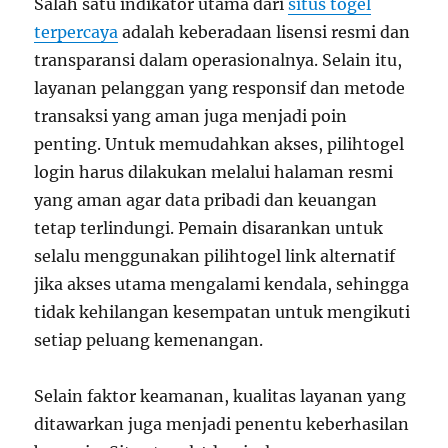
Salah satu indikator utama dari
situs togel
terpercaya
adalah keberadaan lisensi resmi dan
transparansi dalam operasionalnya. Selain itu,
layanan pelanggan yang responsif dan metode
transaksi yang aman juga menjadi poin
penting. Untuk memudahkan akses, pilihtogel
login harus dilakukan melalui halaman resmi
yang aman agar data pribadi dan keuangan
tetap terlindungi. Pemain disarankan untuk
selalu menggunakan pilihtogel link alternatif
jika akses utama mengalami kendala, sehingga
tidak kehilangan kesempatan untuk mengikuti
setiap peluang kemenangan.
Selain faktor keamanan, kualitas layanan yang
ditawarkan juga menjadi penentu keberhasilan