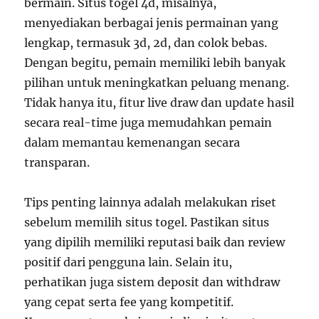
bermain. Situs togel 4d, misalnya,
menyediakan berbagai jenis permainan yang
lengkap, termasuk 3d, 2d, dan colok bebas.
Dengan begitu, pemain memiliki lebih banyak
pilihan untuk meningkatkan peluang menang.
Tidak hanya itu, fitur live draw dan update hasil
secara real-time juga memudahkan pemain
dalam memantau kemenangan secara
transparan.
Tips penting lainnya adalah melakukan riset
sebelum memilih situs togel. Pastikan situs
yang dipilih memiliki reputasi baik dan review
positif dari pengguna lain. Selain itu,
perhatikan juga sistem deposit dan withdraw
yang cepat serta fee yang kompetitif.