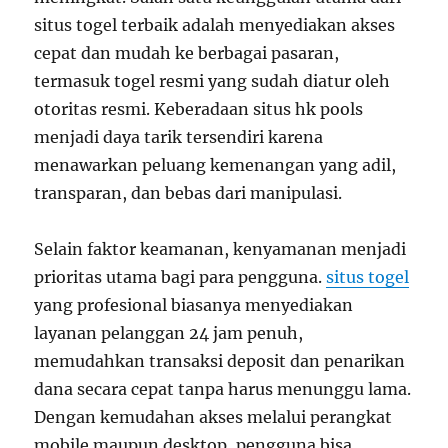
situs togel terbaik adalah menyediakan akses
cepat dan mudah ke berbagai pasaran,
termasuk togel resmi yang sudah diatur oleh
otoritas resmi. Keberadaan situs hk pools
menjadi daya tarik tersendiri karena
menawarkan peluang kemenangan yang adil,
transparan, dan bebas dari manipulasi.
Selain faktor keamanan, kenyamanan menjadi
prioritas utama bagi para pengguna.
situs togel
yang profesional biasanya menyediakan
layanan pelanggan 24 jam penuh,
memudahkan transaksi deposit dan penarikan
dana secara cepat tanpa harus menunggu lama.
Dengan kemudahan akses melalui perangkat
mobile maupun desktop, pengguna bisa