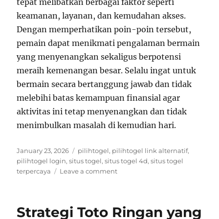
tepat melibatkan berbagai faktor seperti
keamanan, layanan, dan kemudahan akses.
Dengan memperhatikan poin-poin tersebut,
pemain dapat menikmati pengalaman bermain
yang menyenangkan sekaligus berpotensi
meraih kemenangan besar. Selalu ingat untuk
bermain secara bertanggung jawab dan tidak
melebihi batas kemampuan finansial agar
aktivitas ini tetap menyenangkan dan tidak
menimbulkan masalah di kemudian hari.
Posted
Tags
January 23, 2026
pilihtogel
,
pilihtogel link alternatif
,
on
pilihtogel login
,
situs togel
,
situs togel 4d
,
situs togel
on
terpercaya
Leave a comment
Situs
Togel
Murah,
Strategi Toto Ringan yang
Peluang