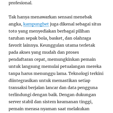
profesional.
Tak hanya menawarkan sensasi menebak
angka,
kampungbet
juga dikenal sebagai situs
toto yang menyediakan berbagai pilihan
taruhan sepak bola, basket, dan olahraga
favorit lainnya. Keunggulan utama terletak
pada akses yang mudah dan proses
pendaftaran cepat, memungkinkan pemain
untuk langsung memulai petualangan mereka
tanpa harus menunggu lama. Teknologi terkini
diintegrasikan untuk memastikan setiap
transaksi berjalan lancar dan data pengguna
terlindungi dengan baik. Dengan dukungan
server stabil dan sistem keamanan tinggi,
pemain merasa nyaman saat melakukan