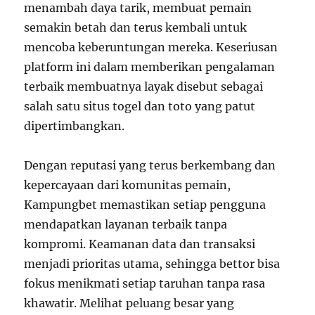
menambah daya tarik, membuat pemain
semakin betah dan terus kembali untuk
mencoba keberuntungan mereka. Keseriusan
platform ini dalam memberikan pengalaman
terbaik membuatnya layak disebut sebagai
salah satu situs togel dan toto yang patut
dipertimbangkan.
Dengan reputasi yang terus berkembang dan
kepercayaan dari komunitas pemain,
Kampungbet memastikan setiap pengguna
mendapatkan layanan terbaik tanpa
kompromi. Keamanan data dan transaksi
menjadi prioritas utama, sehingga bettor bisa
fokus menikmati setiap taruhan tanpa rasa
khawatir. Melihat peluang besar yang