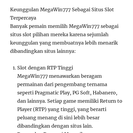
Keunggulan MegaWin777 Sebagai Situs Slot
Terpercaya
Banyak pemain memilih MegaWin777 sebagai
situs slot pilihan mereka karena sejumlah
keunggulan yang membuatnya lebih menarik
dibandingkan situs lainnya:
Slot dengan RTP Tinggi
MegaWin777 menawarkan beragam
permainan dari pengembang ternama
seperti Pragmatic Play, PG Soft, Habanero,
dan lainnya. Setiap game memiliki Return to
Player (RTP) yang tinggi, yang berarti
peluang menang di sini lebih besar
dibandingkan dengan situs lain.