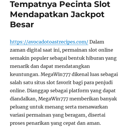
Tempatnya Pecinta Slot
dengan
Mendapatkan Jackpot
Garansi
Kekalahan
Besar
Full
dari
RAJAPOLA
https://avocadotoastrecipes.com/
Dalam
zaman digital saat ini, permainan slot online
semakin populer sebagai bentuk hiburan yang
menarik dan dapat mendatangkan
keuntungan. MegaWin777 dikenal luas sebagai
salah satu situs slot favorit bagi para penjudi
online. Dianggap sebagai platform yang dapat
diandalkan, MegaWin777 memberikan banyak
peluang untuk menang serta menawarkan
variasi permainan yang beragam, disertai
proses penarikan yang cepat dan aman.