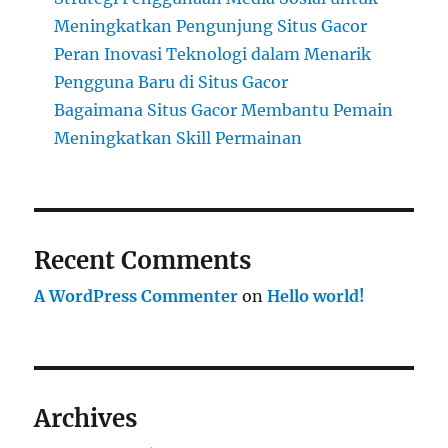
Meningkatkan Pengunjung Situs Gacor
Peran Inovasi Teknologi dalam Menarik
Pengguna Baru di Situs Gacor
Bagaimana Situs Gacor Membantu Pemain
Meningkatkan Skill Permainan
Recent Comments
A WordPress Commenter
on
Hello world!
Archives