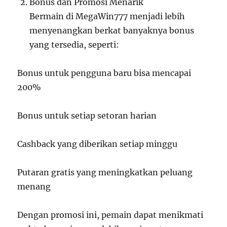
Bonus dan Promosi Menarik
Bermain di MegaWin777 menjadi lebih
menyenangkan berkat banyaknya bonus
yang tersedia, seperti:
Bonus untuk pengguna baru bisa mencapai
200%
Bonus untuk setiap setoran harian
Cashback yang diberikan setiap minggu
Putaran gratis yang meningkatkan peluang
menang
Dengan promosi ini, pemain dapat menikmati