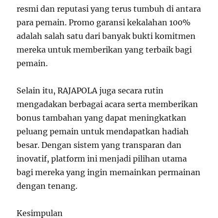
resmi dan reputasi yang terus tumbuh di antara
para pemain. Promo garansi kekalahan 100%
adalah salah satu dari banyak bukti komitmen
mereka untuk memberikan yang terbaik bagi
pemain.
Selain itu, RAJAPOLA juga secara rutin
mengadakan berbagai acara serta memberikan
bonus tambahan yang dapat meningkatkan
peluang pemain untuk mendapatkan hadiah
besar. Dengan sistem yang transparan dan
inovatif, platform ini menjadi pilihan utama
bagi mereka yang ingin memainkan permainan
dengan tenang.
Kesimpulan