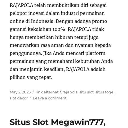
RAJAPOLA telah membuktikan diri sebagai
pelopor inovasi dalam industri permainan
online di Indonesia. Dengan adanya promo
garansi kekalahan 100%, RAJAPOLA tidak
hanya memberikan hiburan tetapi juga
menawarkan rasa aman dan nyaman kepada
penggunanya. Jika Anda mencari platform
permainan yang memahami kebutuhan Anda
dan menjamin keadilan, RAJAPOLA adalah
pilihan yang tepat.
Posted
Tags
May 2, 2025
link alternatif
,
rajapola
,
situ slot
,
situs togel
,
on
on
slot gacor
Leave a comment
Main
Slot
Kini
Situs Slot Megawin777,
Lebih
Terlindungi