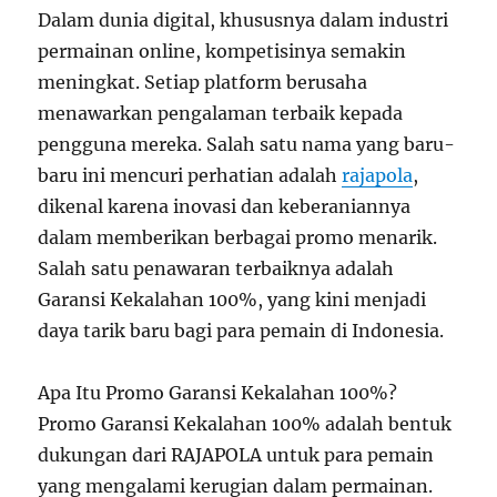
Dalam dunia digital, khususnya dalam industri
permainan online, kompetisinya semakin
meningkat. Setiap platform berusaha
menawarkan pengalaman terbaik kepada
pengguna mereka. Salah satu nama yang baru-
baru ini mencuri perhatian adalah
rajapola
,
dikenal karena inovasi dan keberaniannya
dalam memberikan berbagai promo menarik.
Salah satu penawaran terbaiknya adalah
Garansi Kekalahan 100%, yang kini menjadi
daya tarik baru bagi para pemain di Indonesia.
Apa Itu Promo Garansi Kekalahan 100%?
Promo Garansi Kekalahan 100% adalah bentuk
dukungan dari RAJAPOLA untuk para pemain
yang mengalami kerugian dalam permainan.