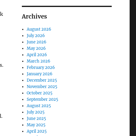
nk
Archives
August 2026
July 2026
June 2026
May 2026
April 2026
March 2026
s.
February 2026
January 2026
December 2025
November 2025
October 2025
September 2025
August 2025
July 2025
.
June 2025
May 2025
April 2025