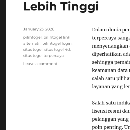
Lebih Tinggi
Posted
January 23, 2026
Dalam dunia per
on
Tags
pilihtogel
,
pilihtogel link
terpercaya san
alternatif
,
pilihtogel login
,
menyenangkan da
situs togel
,
situs togel 4d
,
diperhatikan ada
situs togel terpercaya
sehingga pemai
on
Leave a comment
Situs
keamanan data 
Togel
salah satu pili
Murah,
layanan yang le
Peluang
Menang
Lebih
Salah satu indi
Tinggi
lisensi resmi da
pelanggan yang 
poin penting. U