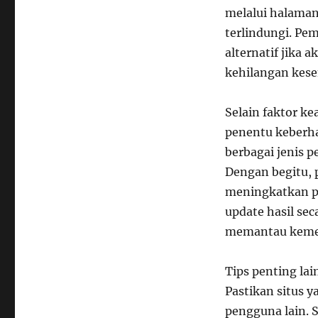
melalui halaman
terlindungi. Pe
alternatif jika 
kehilangan kes
Selain faktor k
penentu keberha
berbagai jenis 
Dengan begitu, 
meningkatkan pe
update hasil se
memantau kemen
Tips penting lai
Pastikan situs y
pengguna lain. S