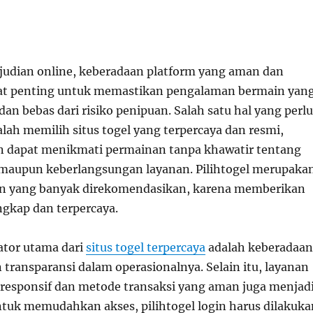
judian online, keberadaan platform yang aman dan
gat penting untuk memastikan pengalaman bermain yan
n bebas dari risiko penipuan. Salah satu hal yang perlu
lah memilih situs togel yang terpercaya dan resmi,
n dapat menikmati permainan tanpa khawatir tentang
maupun keberlangsungan layanan. Pilihtogel merupaka
han yang banyak direkomendasikan, karena memberikan
ngkap dan terpercaya.
kator utama dari
situs togel terpercaya
adalah keberadaan
n transparansi dalam operasionalnya. Selain itu, layanan
responsif dan metode transaksi yang aman juga menjad
ntuk memudahkan akses, pilihtogel login harus dilakuka