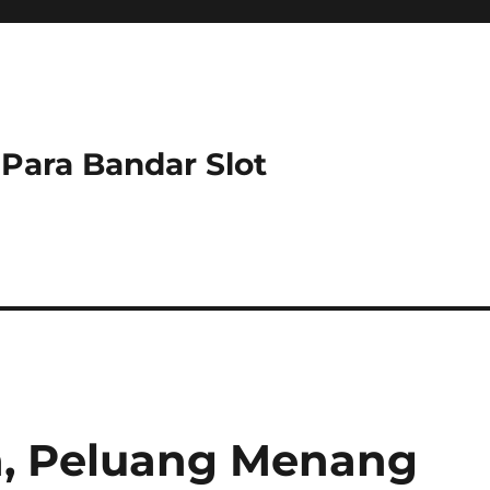
 Para Bandar Slot
h, Peluang Menang