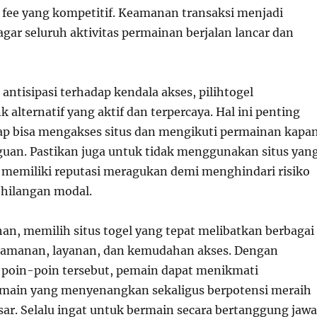
a fee yang kompetitif. Keamanan transaksi menjadi
agar seluruh aktivitas permainan berjalan lancar dan
antisipasi terhadap kendala akses, pilihtogel
 alternatif yang aktif dan terpercaya. Hal ini penting
ap bisa mengakses situs dan mengikuti permainan kapa
guan. Pastikan juga untuk tidak menggunakan situs yan
u memiliki reputasi meragukan demi menghindari risiko
hilangan modal.
han, memilih situs togel yang tepat melibatkan berbagai
keamanan, layanan, dan kemudahan akses. Dengan
poin-poin tersebut, pemain dapat menikmati
main yang menyenangkan sekaligus berpotensi meraih
r. Selalu ingat untuk bermain secara bertanggung jaw