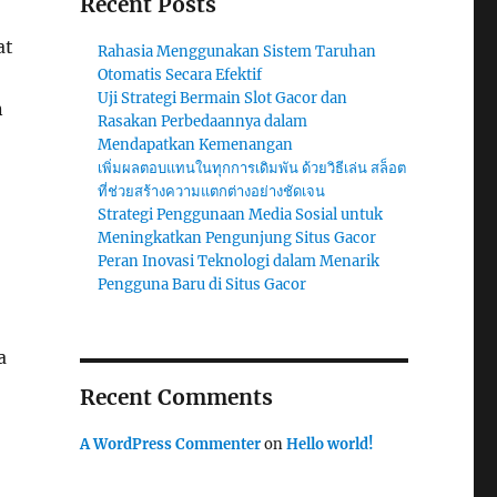
Recent Posts
at
Rahasia Menggunakan Sistem Taruhan
Otomatis Secara Efektif
Uji Strategi Bermain Slot Gacor dan
n
Rasakan Perbedaannya dalam
Mendapatkan Kemenangan
เพิ่มผลตอบแทนในทุกการเดิมพัน ด้วยวิธีเล่น สล็อต
ที่ช่วยสร้างความแตกต่างอย่างชัดเจน
Strategi Penggunaan Media Sosial untuk
Meningkatkan Pengunjung Situs Gacor
Peran Inovasi Teknologi dalam Menarik
Pengguna Baru di Situs Gacor
a
Recent Comments
A WordPress Commenter
on
Hello world!