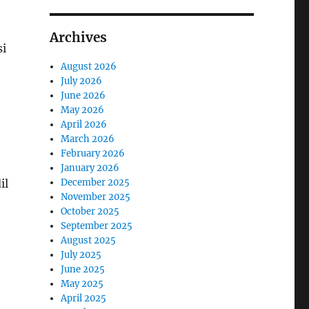
Archives
si
August 2026
July 2026
June 2026
May 2026
April 2026
March 2026
February 2026
January 2026
il
December 2025
November 2025
October 2025
September 2025
August 2025
July 2025
June 2025
May 2025
April 2025