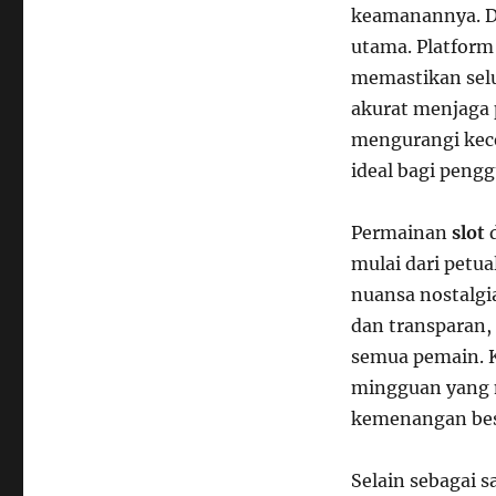
keamanannya. D
utama. Platform
memastikan selu
akurat menjaga 
mengurangi kec
ideal bagi peng
Permainan
slot
mulai dari petu
nuansa nostalgi
dan transparan
semua pemain. K
mingguan yang 
kemenangan bes
Selain sebagai s