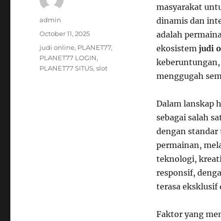
masyarakat untu
Author
admin
dinamis dan int
Posted
October 11, 2025
adalah permain
on
Tags
judi online
,
PLANET77
,
ekosistem
judi 
PLANET77 LOGIN
,
keberuntungan, 
PLANET77 SITUS
,
slot
menggugah sem
Dalam lanskap h
sebagai salah 
dengan standar 
permainan, me
teknologi, krea
responsif, deng
terasa eksklusi
Faktor yang m