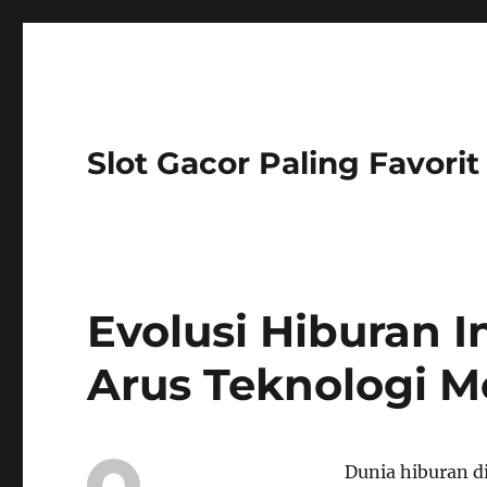
Slot Gacor Paling Favorit
Evolusi Hiburan I
Arus Teknologi 
Dunia hiburan di