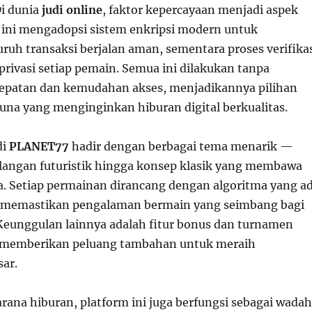
i dunia
judi online
, faktor kepercayaan menjadi aspek
 ini mengadopsi sistem enkripsi modern untuk
ruh transaksi berjalan aman, sementara proses verifika
privasi setiap pemain. Semua ini dilakukan tanpa
epatan dan kemudahan akses, menjadikannya pilihan
guna yang menginginkan hiburan digital berkualitas.
di
PLANET77
hadir dengan berbagai tema menarik —
alangan futuristik hingga konsep klasik yang membawa
a. Setiap permainan dirancang dengan algoritma yang ad
, memastikan pengalaman bermain yang seimbang bagi
eunggulan lainnya adalah fitur bonus dan turnamen
memberikan peluang tambahan untuk meraih
ar.
arana hiburan, platform ini juga berfungsi sebagai wadah