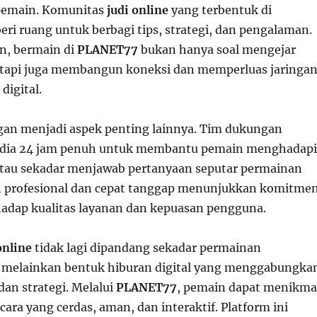
 pemain. Komunitas
judi online
yang terbentuk di
i ruang untuk berbagi tips, strategi, dan pengalaman.
n, bermain di
PLANET77
bukan hanya soal mengejar
tapi juga membangun koneksi dan memperluas jaringa
digital.
an menjadi aspek penting lainnya. Tim dukungan
edia 24 jam penuh untuk membantu pemain menghadapi
atau sekadar menjawab pertanyaan seputar permainan
n profesional dan cepat tanggap menunjukkan komitme
rhadap kualitas layanan dan kepuasan pengguna.
online
tidak lagi dipandang sekadar permainan
 melainkan bentuk hiburan digital yang menggabungka
 dan strategi. Melalui
PLANET77
, pemain dapat menikma
ara yang cerdas, aman, dan interaktif. Platform ini