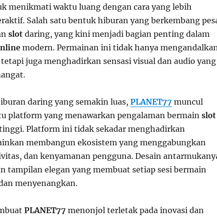
k menikmati waktu luang dengan cara yang lebih
eraktif. Salah satu bentuk hiburan yang berkembang pes
an
slot
daring, yang kini menjadi bagian penting dalam
online
modern. Permainan ini tidak hanya mengandalka
tetapi juga menghadirkan sensasi visual dan audio yang
angat.
iburan daring yang semakin luas,
PLANET77
muncul
satu platform yang menawarkan pengalaman bermain
slot
tinggi. Platform ini tidak sekadar menghadirkan
lainkan membangun ekosistem yang menggabungkan
tivitas, dan kenyamanan pengguna. Desain antarmukany
an tampilan elegan yang membuat setiap sesi bermain
f dan menyenangkan.
embuat
PLANET77
menonjol terletak pada inovasi dan