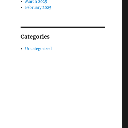
March 2025
February 2025
Categories
Uncategorized