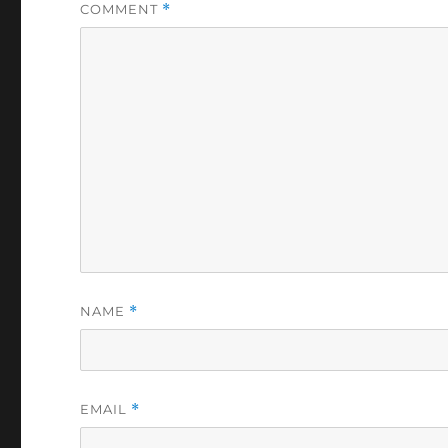
COMMENT
*
NAME
*
EMAIL
*