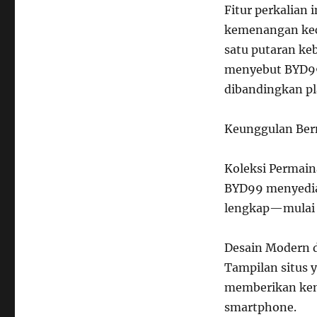
Fitur perkalian
kemenangan keci
satu putaran ke
menyebut BYD99 
dibandingkan pl
Keunggulan Ber
Koleksi Permain
BYD99 menyedia
lengkap—mulai d
Desain Modern d
Tampilan situs 
memberikan ken
smartphone.