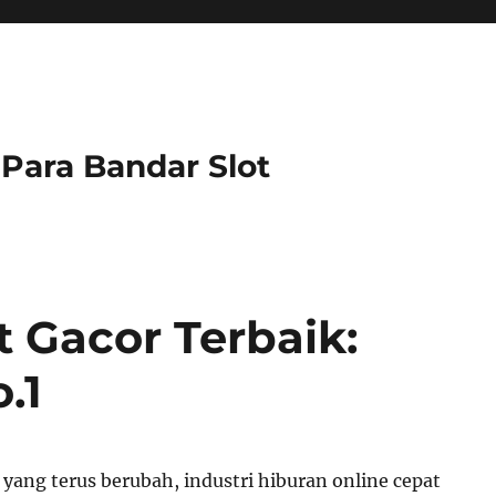
 Para Bandar Slot
t Gacor Terbaik:
.1
 yang terus berubah, industri hiburan online cepat