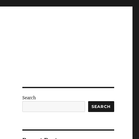
Search
SEARCH