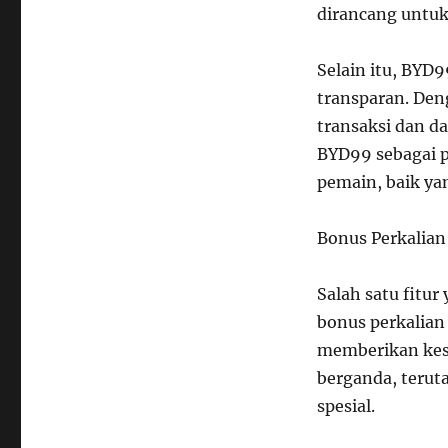
dirancang untu
Selain itu, BYD
transparan. Den
transaksi dan d
BYD99 sebagai 
pemain, baik y
Bonus Perkalia
Salah satu fitu
bonus perkalian 
memberikan kes
berganda, terut
spesial.