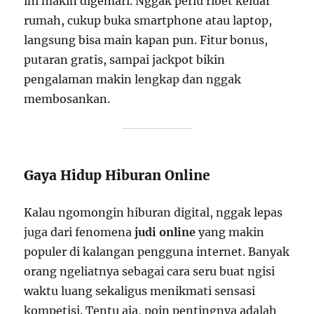
ini makin digemari. Nggak perlu ribet keluar
rumah, cukup buka smartphone atau laptop,
langsung bisa main kapan pun. Fitur bonus,
putaran gratis, sampai jackpot bikin
pengalaman makin lengkap dan nggak
membosankan.
Gaya Hidup Hiburan Online
Kalau ngomongin hiburan digital, nggak lepas
juga dari fenomena
judi online
yang makin
populer di kalangan pengguna internet. Banyak
orang ngeliatnya sebagai cara seru buat ngisi
waktu luang sekaligus menikmati sensasi
kompetisi. Tentu aja, poin pentingnya adalah