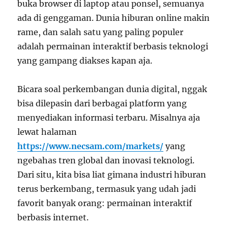
buka browser di laptop atau ponsel, semuanya
ada di genggaman. Dunia hiburan online makin
rame, dan salah satu yang paling populer
adalah permainan interaktif berbasis teknologi
yang gampang diakses kapan aja.
Bicara soal perkembangan dunia digital, nggak
bisa dilepasin dari berbagai platform yang
menyediakan informasi terbaru. Misalnya aja
lewat halaman
https://www.necsam.com/markets/
yang
ngebahas tren global dan inovasi teknologi.
Dari situ, kita bisa liat gimana industri hiburan
terus berkembang, termasuk yang udah jadi
favorit banyak orang: permainan interaktif
berbasis internet.