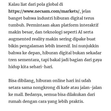
Kalau liat dari pola global di
https://www.necsam.com/markets/
, jelas
banget bahwa industri hiburan digital terus
tumbuh. Permintaan akan platform interaktif
makin besar, dan teknologi seperti AI serta
augmented reality makin sering dipake buat
bikin pengalaman lebih imersif. Ini nunjukkin
bahwa ke depan, hiburan digital bukan sekadar
tren sementara, tapi bakal jadi bagian dari gaya
hidup kita sehari-hari.
Bisa dibilang, hiburan online hari ini udah
setara sama nongkrong di kafe atau jalan-jalan
ke mall. Bedanya, semua bisa dilakukan dari
rumah dengan cara yang lebih praktis.