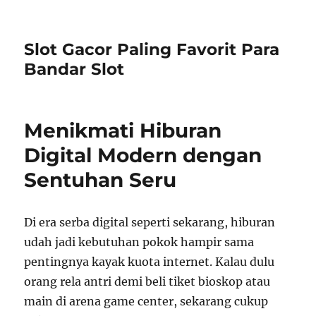
Slot Gacor Paling Favorit Para
Bandar Slot
Menikmati Hiburan
Digital Modern dengan
Sentuhan Seru
Di era serba digital seperti sekarang, hiburan
udah jadi kebutuhan pokok hampir sama
pentingnya kayak kuota internet. Kalau dulu
orang rela antri demi beli tiket bioskop atau
main di arena game center, sekarang cukup