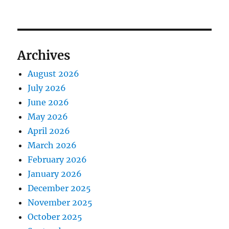
Archives
August 2026
July 2026
June 2026
May 2026
April 2026
March 2026
February 2026
January 2026
December 2025
November 2025
October 2025