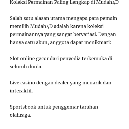
Koleksi Permainan Paling Lengkap di Mudah4D
Salah satu alasan utama mengapa para pemain
memilih Mudah4D adalah karena koleksi
permainannya yang sangat bervariasi. Dengan
hanya satu akun, anggota dapat menikmati:
Slot online gacor dari penyedia terkemuka di
seluruh dunia.
Live casino dengan dealer yang menarik dan
interaktif.
Sportsbook untuk penggemar taruhan
olahraga.