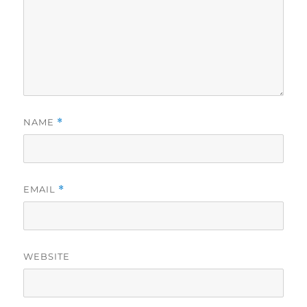
NAME
*
EMAIL
*
WEBSITE