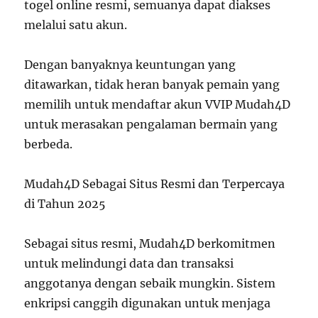
togel online resmi, semuanya dapat diakses
melalui satu akun.
Dengan banyaknya keuntungan yang
ditawarkan, tidak heran banyak pemain yang
memilih untuk mendaftar akun VVIP Mudah4D
untuk merasakan pengalaman bermain yang
berbeda.
Mudah4D Sebagai Situs Resmi dan Terpercaya
di Tahun 2025
Sebagai situs resmi, Mudah4D berkomitmen
untuk melindungi data dan transaksi
anggotanya dengan sebaik mungkin. Sistem
enkripsi canggih digunakan untuk menjaga