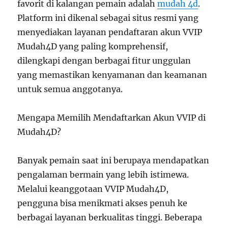
favorit di kalangan pemain adalah
mudah 4d
.
Platform ini dikenal sebagai situs resmi yang
menyediakan layanan pendaftaran akun VVIP
Mudah4D yang paling komprehensif,
dilengkapi dengan berbagai fitur unggulan
yang memastikan kenyamanan dan keamanan
untuk semua anggotanya.
Mengapa Memilih Mendaftarkan Akun VVIP di
Mudah4D?
Banyak pemain saat ini berupaya mendapatkan
pengalaman bermain yang lebih istimewa.
Melalui keanggotaan VVIP Mudah4D,
pengguna bisa menikmati akses penuh ke
berbagai layanan berkualitas tinggi. Beberapa