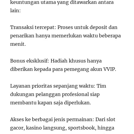
keuntungan utama yang ditawarkan antara
lain:
Transaksi tercepat: Proses untuk deposit dan
penarikan hanya memerlukan waktu beberapa
menit.
Bonus eksklusif: Hadiah khusus hanya
diberikan kepada para pemegang akun VVIP.
Layanan prioritas sepanjang waktu: Tim
dukungan pelanggan profesional siap
membantu kapan saja diperlukan.
Akses ke berbagai jenis permainan: Dari slot
gacor, kasino langsung, sportsbook, hingga