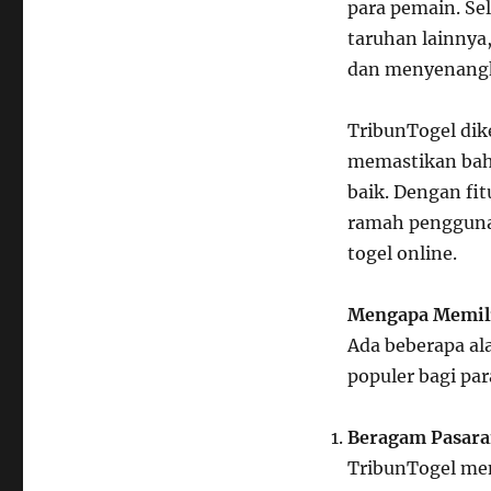
para pemain. Sel
taruhan lainny
dan menyenang
TribunTogel dik
memastikan bahw
baik. Dengan fi
ramah pengguna,
togel online.
Mengapa Memili
Ada beberapa al
populer bagi par
Beragam Pasara
TribunTogel men