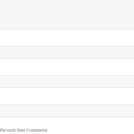
 the next time I comment.