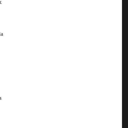
k
da
a