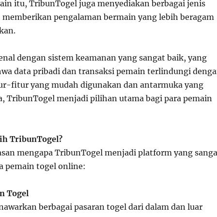
ain itu, TribunTogel juga menyediakan berbagai jenis
a, memberikan pengalaman bermain yang lebih beragam
kan.
enal dengan sistem keamanan yang sangat baik, yang
a data pribadi dan transaksi pemain terlindungi deng
tur-fitur yang mudah digunakan dan antarmuka yang
 TribunTogel menjadi pilihan utama bagi para pemain
h TribunTogel?
asan mengapa TribunTogel menjadi platform yang sanga
a pemain togel online:
n Togel
awarkan berbagai pasaran togel dari dalam dan luar