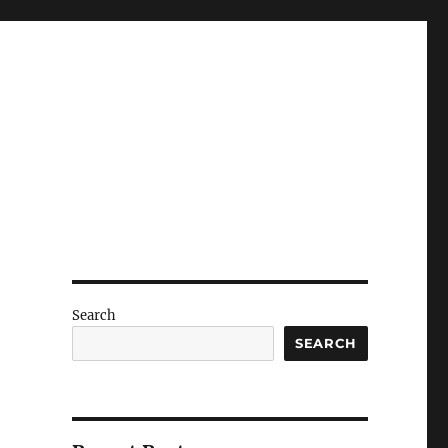
Search
e
SEARCH