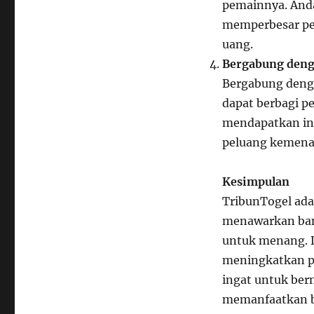
pemainnya. Anda
memperbesar pe
uang.
Bergabung deng
Bergabung denga
dapat berbagi pe
mendapatkan in
peluang kemena
Kesimpulan
TribunTogel ada
menawarkan bany
untuk menang. D
meningkatkan p
ingat untuk ber
memanfaatkan bo