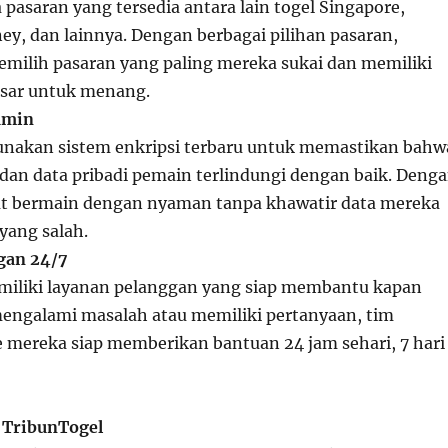
 pasaran yang tersedia antara lain togel Singapore,
y, dan lainnya. Dengan berbagai pilihan pasaran,
milih pasaran yang paling mereka sukai dan memiliki
esar untuk menang.
amin
unakan sistem enkripsi terbaru untuk memastikan bahw
 dan data pribadi pemain terlindungi dengan baik. Deng
at bermain dengan nyaman tanpa khawatir data mereka
yang salah.
gan 24/7
miliki layanan pelanggan yang siap membantu kapan
 mengalami masalah atau memiliki pertanyaan, tim
e mereka siap memberikan bantuan 24 jam sehari, 7 hari
 TribunTogel