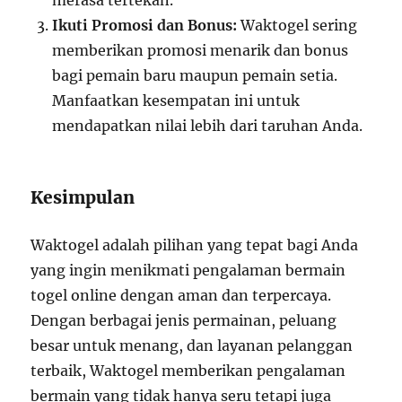
merasa tertekan.
Ikuti Promosi dan Bonus:
Waktogel sering
memberikan promosi menarik dan bonus
bagi pemain baru maupun pemain setia.
Manfaatkan kesempatan ini untuk
mendapatkan nilai lebih dari taruhan Anda.
Kesimpulan
Waktogel adalah pilihan yang tepat bagi Anda
yang ingin menikmati pengalaman bermain
togel online dengan aman dan terpercaya.
Dengan berbagai jenis permainan, peluang
besar untuk menang, dan layanan pelanggan
terbaik, Waktogel memberikan pengalaman
bermain yang tidak hanya seru tetapi juga