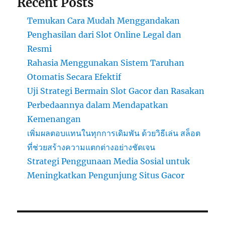
Recent Posts
Temukan Cara Mudah Menggandakan
Penghasilan dari Slot Online Legal dan
Resmi
Rahasia Menggunakan Sistem Taruhan
Otomatis Secara Efektif
Uji Strategi Bermain Slot Gacor dan Rasakan
Perbedaannya dalam Mendapatkan
Kemenangan
เพิ่มผลตอบแทนในทุกการเดิมพัน ด้วยวิธีเล่น สล็อต
ที่ช่วยสร้างความแตกต่างอย่างชัดเจน
Strategi Penggunaan Media Sosial untuk
Meningkatkan Pengunjung Situs Gacor