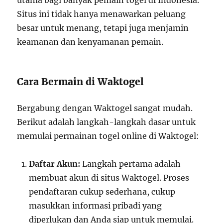
utama bagi banyak pemain togel di Indonesia.
Situs ini tidak hanya menawarkan peluang
besar untuk menang, tetapi juga menjamin
keamanan dan kenyamanan pemain.
Cara Bermain di Waktogel
Bergabung dengan Waktogel sangat mudah.
Berikut adalah langkah-langkah dasar untuk
memulai permainan togel online di Waktogel:
Daftar Akun:
Langkah pertama adalah
membuat akun di situs Waktogel. Proses
pendaftaran cukup sederhana, cukup
masukkan informasi pribadi yang
diperlukan dan Anda siap untuk memulai.