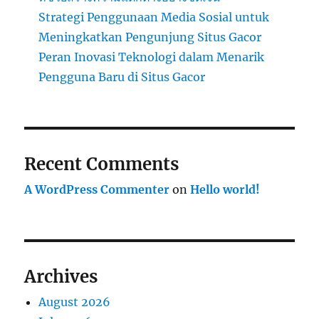
Strategi Penggunaan Media Sosial untuk
Meningkatkan Pengunjung Situs Gacor
Peran Inovasi Teknologi dalam Menarik
Pengguna Baru di Situs Gacor
Recent Comments
A WordPress Commenter
on
Hello world!
Archives
August 2026