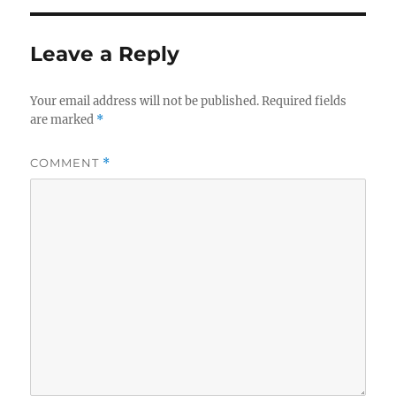
Leave a Reply
Your email address will not be published.
Required fields
are marked
*
COMMENT
*