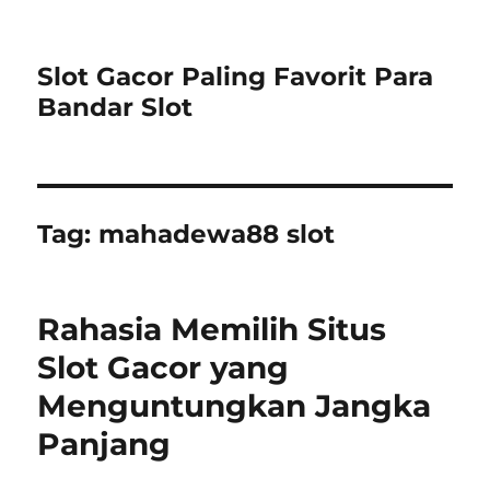
Slot Gacor Paling Favorit Para
Bandar Slot
Tag:
mahadewa88 slot
Rahasia Memilih Situs
Slot Gacor yang
Menguntungkan Jangka
Panjang