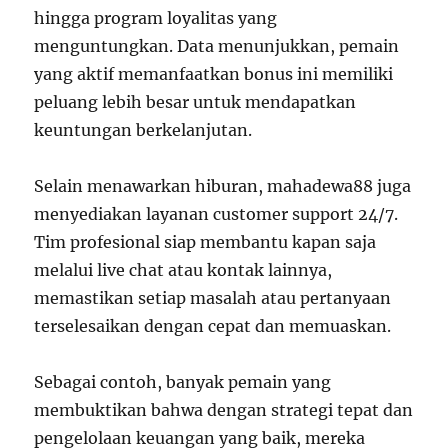
hingga program loyalitas yang
menguntungkan. Data menunjukkan, pemain
yang aktif memanfaatkan bonus ini memiliki
peluang lebih besar untuk mendapatkan
keuntungan berkelanjutan.
Selain menawarkan hiburan, mahadewa88 juga
menyediakan layanan customer support 24/7.
Tim profesional siap membantu kapan saja
melalui live chat atau kontak lainnya,
memastikan setiap masalah atau pertanyaan
terselesaikan dengan cepat dan memuaskan.
Sebagai contoh, banyak pemain yang
membuktikan bahwa dengan strategi tepat dan
pengelolaan keuangan yang baik, mereka