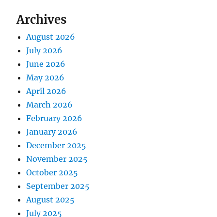
Archives
August 2026
July 2026
June 2026
May 2026
April 2026
March 2026
February 2026
January 2026
December 2025
November 2025
October 2025
September 2025
August 2025
July 2025