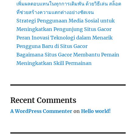
เพิ่มผลตอบแทนในทุกการเดิมพัน ด้วยวิธีเล่น สล็อต
ที่ช่วยสร้างความแตกต่างอย่างชัดเจน
Strategi Penggunaan Media Sosial untuk
Meningkatkan Pengunjung Situs Gacor
Peran Inovasi Teknologi dalam Menarik
Pengguna Baru di Situs Gacor
Bagaimana Situs Gacor Membantu Pemain
Meningkatkan Skill Permainan
Recent Comments
A WordPress Commenter
on
Hello world!