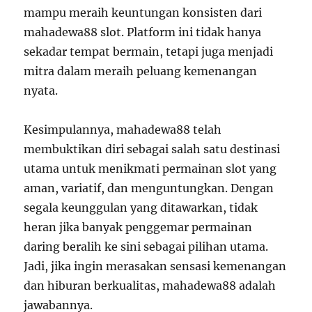
mampu meraih keuntungan konsisten dari
mahadewa88 slot. Platform ini tidak hanya
sekadar tempat bermain, tetapi juga menjadi
mitra dalam meraih peluang kemenangan
nyata.
Kesimpulannya, mahadewa88 telah
membuktikan diri sebagai salah satu destinasi
utama untuk menikmati permainan slot yang
aman, variatif, dan menguntungkan. Dengan
segala keunggulan yang ditawarkan, tidak
heran jika banyak penggemar permainan
daring beralih ke sini sebagai pilihan utama.
Jadi, jika ingin merasakan sensasi kemenangan
dan hiburan berkualitas, mahadewa88 adalah
jawabannya.